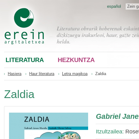
español
Zein g
Literatura obrarik hoberenak eskain
dizkizuegu irakurleoi, haur, gazte zei
heldu.
LITERATURA
HEZKUNTZA
Hasiera
Haur literatura
Letra magikoa
Zaldia
Zaldia
Gabriel Jane
Itzultzailea:
Roset