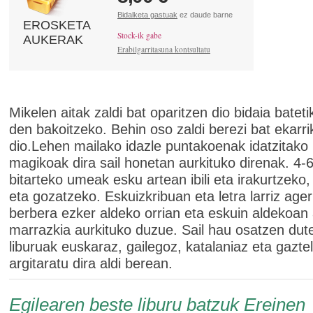
Bidalketa gastuak
ez daude barne
EROSKETA
Stock-ik gabe
AUKERAK
Erabilgarritasuna kontsultatu
Mikelen aitak zaldi bat oparitzen dio bidaia batetik
den bakoitzeko. Behin oso zaldi berezi bat ekarri
dio.Lehen mailako idazle puntakoenak idatzitako 
magikoak dira sail honetan aurkituko direnak. 4-6
bitarteko umeak esku artean ibili eta irakurtzeko,
eta gozatzeko. Eskuizkribuan eta letra larriz ager
berbera ezker aldeko orrian eta eskuin aldekoan 
marrazkia aurkituko duzue. Sail hau osatzen dut
liburuak euskaraz, gailegoz, katalaniaz eta gazte
argitaratu dira aldi berean.
Egilearen beste liburu batzuk Ereinen