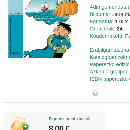
Adin gomendatua
Bilduma:
Letra m
Formatua:
170 x
Orrialdeak:
24
Koadernaketa:
Pa
Erabilgarritasuna
Katalogoan zein 
Paperezko edizio
Azken argitalpen 
ISBN paperezko e
Paperezko edizioa
8,00 €