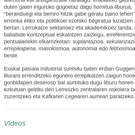
duten gaien inguruko gogoetaz dago hornitua liburua,
“beranduegi eta berriro hitzik gabe geratu baino lehen
erronka etiko eta politikoei ezohiko begiratua luzatzen 
bertan. Lerrokatze sektarioez eta akademikoez landa, 
baliabide kontzeptual eskaintzen zaizkigu, erreferentz
pentsalariekin elkarrizketan:
suplantazioa, sekularizazi
errepikapena, masokismoa, autonomia
edo
fetitxismo
beste.
Euskal paisaia industrial suntsitu baten erdian Gugg
lilurara errenditzeko egunero errepikatzen zaigun hone
gonbidapen deseroso bat aurkituko dugu liburu honen 
ezkutuan gelditu den Lemoizko zentralaren oskolera b
zuzentzeko eta Kafkaren
Legearen aurrean
paratzeko.
Vídeos