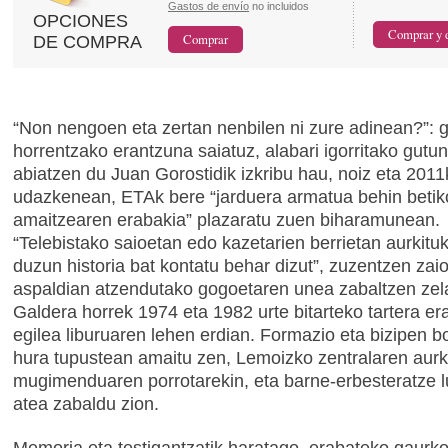
Gastos de envío
no incluidos
OPCIONES
DE COMPRA
“Non nengoen eta zertan nenbilen ni zure adinean?”: 
horrentzako erantzuna saiatuz, alabari igorritako gutun
abiatzen du Juan Gorostidik izkribu hau, noiz eta 2011
udazkenean, ETAk bere “jarduera armatua behin betik
amaitzearen erabakia” plazaratu zuen biharamunean.
“Telebistako saioetan edo kazetarien berrietan aurkitu
duzun historia bat kontatu behar dizut”, zuzentzen zaio
aspaldian atzendutako gogoetaren unea zabaltzen zel
Galdera horrek 1974 eta 1982 urte bitarteko tartera e
egilea liburuaren lehen erdian. Formazio eta bizipen bo
hura tupustean amaitu zen, Lemoizko zentralaren aur
mugimenduaren porrotarekin, eta barne-erbesteratze l
atea zabaldu zion.
Memoria eta testigantzatik haratago, erabateko gaurk