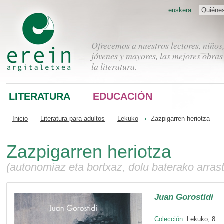
euskera
Quiéne
Ofrecemos a nuestros lectores, niños
jóvenes y mayores, las mejores obras
la literatura.
LITERATURA
EDUCACIÓN
Inicio
Literatura para adultos
Lekuko
Zazpigarren heriotza
Zazpigarren heriotza
(autonomiaz eta bortxaz, dolu baterako arras
Juan Gorostidi
Colección:
Lekuko, 8