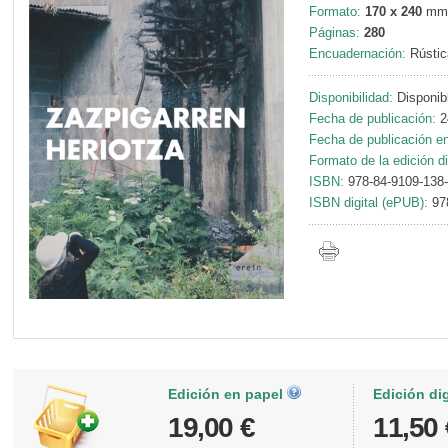
Formato:
170 x 240
mm
Páginas:
280
Encuadernación:
Rústic
Disponibilidad:
Disponib
Fecha de publicación:
2
Fecha de publicación en 
Formato de la edición di
ISBN:
978-84-9109-138
ISBN digital (ePUB):
97
Edición en papel
Edición di
19,00 €
11,50 