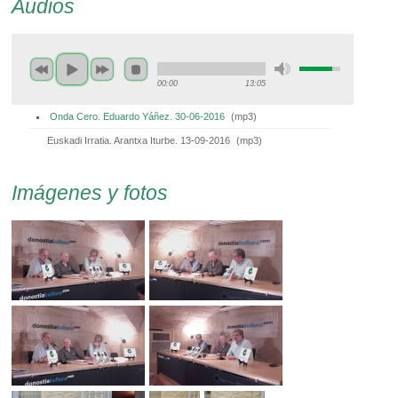
Audios
00:00
13:05
Onda Cero. Eduardo Yáñez. 30-06-2016
(
mp3
)
Euskadi Irratia. Arantxa Iturbe. 13-09-2016
(
mp3
)
Imágenes y fotos