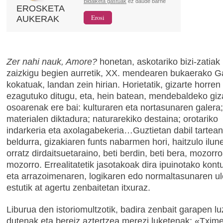
Bidalketa gastuak
ez daude barne
EROSKETA
AUKERAK
Zer nahi nauk, Amore?
honetan, askotariko bizi-zatiak
zaizkigu begien aurretik, XX. mendearen bukaerako Ga
kokatuak, landan zein hirian. Horietatik, gizarte horren
ezagutuko ditugu, eta, hein batean, mendebaldeko giz
osoarenak ere bai: kulturaren eta nortasunaren galer
materialen diktadura; naturarekiko destaina; orotariko
indarkeria eta axolagabekeria…Guztietan dabil tartean
beldurra, gizakiaren funts nabarmen hori, haitzulo ilune
orratz dirdaitsuetaraino, beti berdin, beti bera, mozorr
mozorro. Errealitatetik jasotakoak dira ipuinotako kont
eta arrazoimenaren, logikaren edo normaltasunaren ul
estutik at agertu zenbaitetan itxuraz.
Liburua den istoriomultzotik, badira zenbait garapen l
dutenak eta bereiz aztertzea merezi luketenak: «Txime