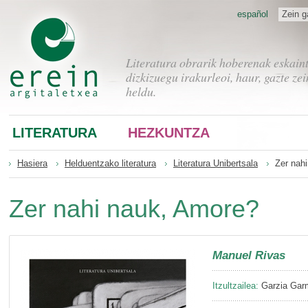
español
Zein g
Literatura obrarik hoberenak eskain
dizkizuegu irakurleoi, haur, gazte zei
heldu.
LITERATURA
HEZKUNTZA
Hasiera
Helduentzako literatura
Literatura Unibertsala
Zer nah
Zer nahi nauk, Amore?
Manuel Rivas
Itzultzailea:
Garzia Gar