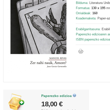
Bilduma:
Literatura Unib
Formatua:
130 x 195
m
Orrialdeak:
160
Koadernaketa:
Paper-az
Erabilgarritasuna:
Erabil
Paperezko edizioaren ar
ISBN paperezko edizioa
Paperezko edizioa
18,00 €