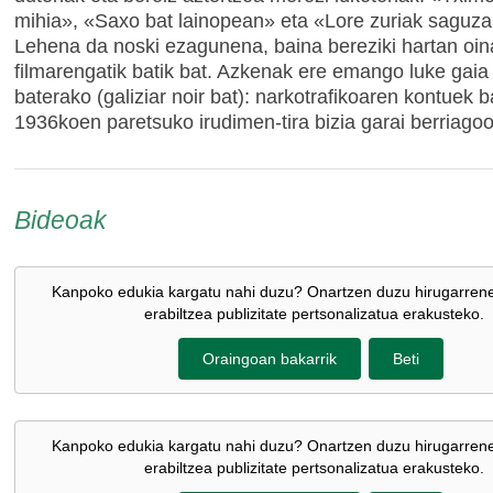
mihia», «Saxo bat lainopean» eta «Lore zuriak saguza
Lehena da noski ezagunena, baina bereziki hartan oina
filmarengatik batik bat. Azkenak ere emango luke gaia 
baterako (galiziar noir bat): narkotrafikoaren kontuek 
1936koen paretsuko irudimen-tira bizia garai berriagoo
Bideoak
Kanpoko edukia kargatu nahi duzu? Onartzen duzu hirugarren
erabiltzea publizitate pertsonalizatua erakusteko.
Oraingoan bakarrik
Beti
Kanpoko edukia kargatu nahi duzu? Onartzen duzu hirugarren
erabiltzea publizitate pertsonalizatua erakusteko.