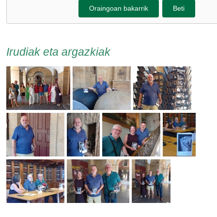
Oraingoan bakarrik
Beti
Irudiak eta argazkiak