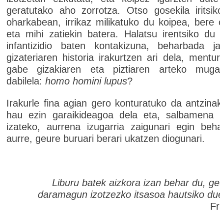
geratutako aho zorrotza. Otso gosekila iritsi
oharkabean, irrikaz milikatuko du koipea, bere 
eta mihi zatiekin batera. Halatsu irentsiko du 
infantizidio baten kontakizuna, beharbada j
gizateriaren historia irakurtzen ari dela, mentu
gabe gizakiaren eta piztiaren arteko mug
dabilela:
homo homini lupus
?
Irakurle fina agian gero konturatuko da antzinak
hau ezin garaikideagoa dela eta, salbamena l
izateko, aurrena izugarria zaigunari egin beh
aurre, geure buruari berari ukatzen diogunari.
Liburu batek aizkora izan behar du, ge
daramagun izotzezko itsasoa hautsiko du
Fr