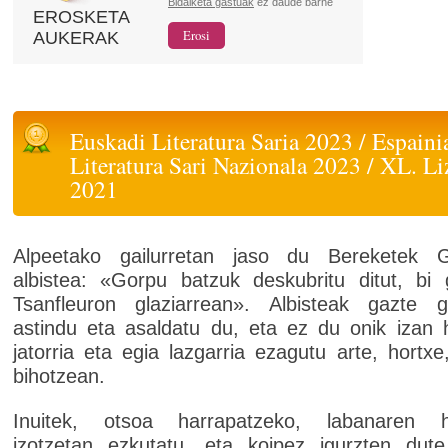
Bidalketa gastuak
ez daude barne
EROSKETA
AUKERAK
Euskadi Literatura Saria 2023 / Espaini
Literatura Sari Nazionala 2023 / XL. Li
2021
Alpeetako gailurretan jaso du Bereketek 
albistea: «Gorpu batzuk deskubritu ditut, bi 
Tsanfleuron glaziarrean». Albisteak gazte gl
astindu eta asaldatu du, eta ez du onik izan h
jatorria eta egia lazgarria ezagutu arte, hortxe,
bihotzean.
Inuitek, otsoa harrapatzeko, labanaren h
izotzetan ezkutatu, eta koipez igurzten dut