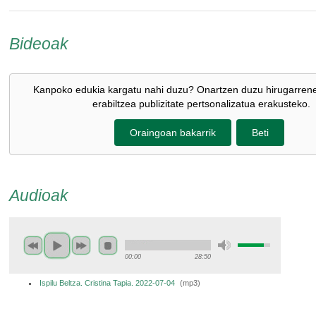
Bideoak
Kanpoko edukia kargatu nahi duzu? Onartzen duzu hirugarren
erabiltzea publizitate pertsonalizatua erakusteko.
Oraingoan bakarrik
Beti
Audioak
00:00
28:50
Ispilu Beltza. Cristina Tapia. 2022-07-04
(
mp3
)