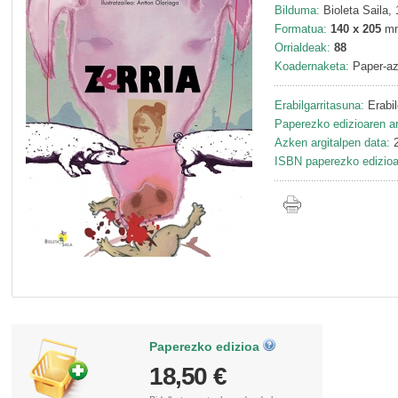
Bilduma:
Bioleta Saila, 
Formatua:
140 x 205
m
Orrialdeak:
88
Koadernaketa:
Paper-az
Erabilgarritasuna:
Erabil
Paperezko edizioaren ar
Azken argitalpen data:
2
ISBN paperezko edizioa
Paperezko edizioa
18,50 €