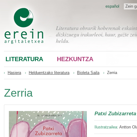
español
Zein g
Literatura obrarik hoberenak eskain
dizkizuegu irakurleoi, haur, gazte zei
heldu.
LITERATURA
HEZKUNTZA
Hasiera
Helduentzako literatura
Bioleta Saila
Zerria
Zerria
Patxi Zubizarreta
Ilustratzailea:
Antton Ol