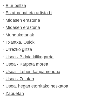
Elur beltza
Estatua bat eta artista bi
Midasen eraztuna
Midasen eraztuna
Munduketariak
Txantxa. Quick
Urrezko giltza
Usoa - Bidaia kilikagarria
Usoa - Karpeta morea
Usoa - Lehen kanpamendua
Usoa - Zelatan
Usoa, hegan etorritako neskatoa
Zabuetan