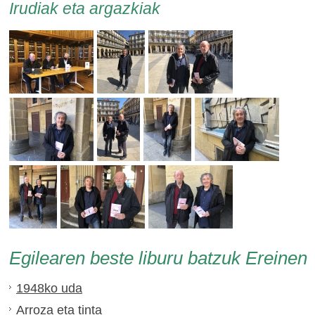
Irudiak eta argazkiak
Egilearen beste liburu batzuk Ereinen
1948ko uda
Arroza eta tinta