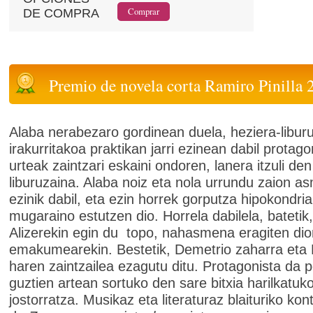
DE COMPRA
Premio de novela corta Ramiro Pinilla 
Alaba nerabezaro gordinean duela, heziera-libur
irakurritakoa praktikan jarri ezinean dabil protago
urteak zaintzari eskaini ondoren, lanera itzuli den
liburuzaina. Alaba noiz eta nola urrundu zaion a
ezinik dabil, eta ezin horrek gorputza hipokondri
mugaraino estutzen dio. Horrela dabilela, batetik,
Alizerekin egin du topo, nahasmena eragiten dio
emakumearekin. Bestetik, Demetrio zaharra eta
haren zaintzailea ezagutu ditu. Protagonista da 
guztien artean sortuko den sare bitxia harilkatuk
jostorratza. Musikaz eta literaturaz blaituriko ko