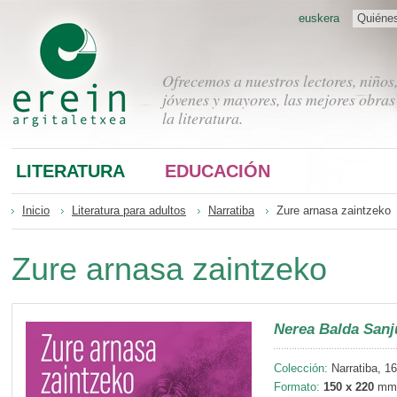
euskera
Quiéne
Ofrecemos a nuestros lectores, niños
jóvenes y mayores, las mejores obras
la literatura.
LITERATURA
EDUCACIÓN
Inicio
Literatura para adultos
Narratiba
Zure arnasa zaintzeko
Zure arnasa zaintzeko
Nerea Balda Sanj
Colección:
Narratiba, 1
Formato:
150 x 220
mm