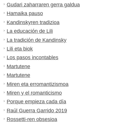
Gudari zaharraren gerra galdua
Hamaika pauso
Kandinskyren tradizioa
La educación de Lili
La tradición de Kandinsky
Lili eta biok
Los pasos incontables
Martutene
Martutene
Miren eta erromantizismoa
Miren y el romanticismo
Porque empieza cada día
Raúl Guerra Garrido 2019
Rossetti-ren obsesioa