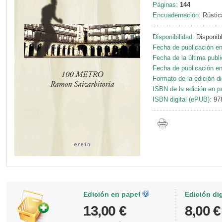
Páginas:
144
Encuadernación:
Rústic
Disponibilidad:
Disponib
Fecha de publicación en
Fecha de la última publi
Fecha de publicación en 
Formato de la edición dig
ISBN de la edición en p
ISBN digital (ePUB):
97
Edición en papel
Edición di
13,00 €
8,00 €