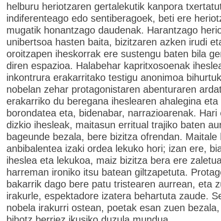
helburu heriotzaren gertalekutik kanpora txertatu
indiferenteago edo sentiberagoek, beti ere herio
mugatik honantzago daudenak. Harantzago heri
unibertsoa hasten baita, bizitzaren azken irudi et
oroitzapen iheskorrak ere sustengu baten bila ge
diren espazioa. Halabehar kapritxosoenak ihesle
inkontrura erakarritako testigu anonimoa bihurtu
nobelan zehar protagonistaren abenturaren arda
erakarriko du beregana iheslearen ahalegina eta
borondatea eta, bidenabar, narrazioarenak. Hari 
dizkio ihesleak, maitasun erritual trajiko baten a
bageunde bezala, bere bizitza ofrendan. Maitale b
anbibalentea izaki ordea lekuko hori; izan ere, b
iheslea eta lekukoa, maiz bizitza bera ere zaletu
harreman ironiko itsu batean giltzapetuta. Protag
bakarrik dago bere patu tristearen aurrean, eta z
irakurle, espektadore izatera behartuta zaude. S
nobela irakurri ostean, poetak esan zuen bezala,
bihotz berriez ikusiko duzula mundua.