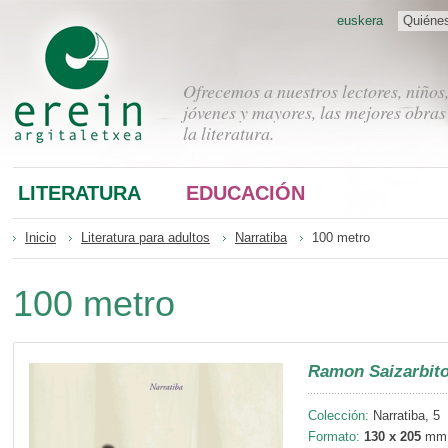
euskera
Quiéne
Ofrecemos a nuestros lectores, niños
jóvenes y mayores, las mejores obras
la literatura.
LITERATURA
EDUCACIÓN
Inicio
Literatura para adultos
Narratiba
100 metro
100 metro
Ramon Saizarbito
Colección:
Narratiba, 5
Formato:
130 x 205
mm