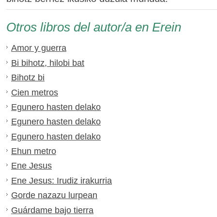
Otros libros del autor/a en Erein
Amor y guerra
Bi bihotz, hilobi bat
Bihotz bi
Cien metros
Egunero hasten delako
Egunero hasten delako
Egunero hasten delako
Ehun metro
Ene Jesus
Ene Jesus: Irudiz irakurria
Gorde nazazu lurpean
Guárdame bajo tierra