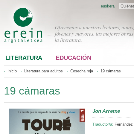
euskera
Quiéne
Ofrecemos a nuestros lectores, niños
jóvenes y mayores, las mejores obras
la literatura.
LITERATURA
EDUCACIÓN
Inicio
Literatura para adultos
Cosecha roja
19 cámaras
19 cámaras
Jon Arretxe
Traductor/a:
Fernández B