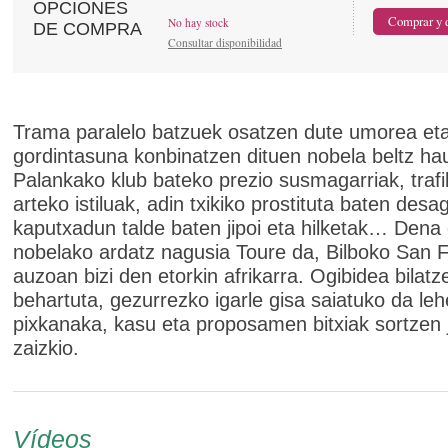
OPCIONES
No hay stock
DE COMPRA
Consultar disponibilidad
Trama paralelo batzuek osatzen dute umorea et
gordintasuna konbinatzen dituen nobela beltz ha
Palankako klub bateko prezio susmagarriak, trafi
arteko istiluak, adin txikiko prostituta baten des
kaputxadun talde baten jipoi eta hilketak… Dena 
nobelako ardatz nagusia Toure da, Bilboko San F
auzoan bizi den etorkin afrikarra. Ogibidea bilatz
behartuta, gezurrezko igarle gisa saiatuko da leh
pixkanaka, kasu eta proposamen bitxiak sortzen
zaizkio.
Vídeos