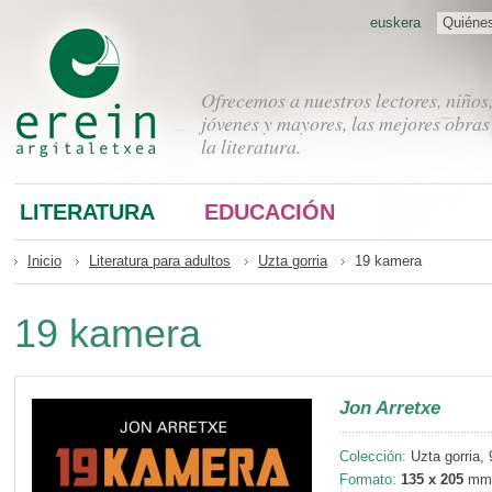
euskera
Quiéne
Ofrecemos a nuestros lectores, niños
jóvenes y mayores, las mejores obras
la literatura.
LITERATURA
EDUCACIÓN
Inicio
Literatura para adultos
Uzta gorria
19 kamera
19 kamera
Jon Arretxe
Colección:
Uzta gorria, 
Formato:
135 x 205
mm