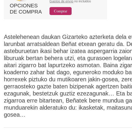
Gastos de envío
no incluidos
OPCIONES
DE COMPRA
Astelehenean daukan Gizarteko azterketa dela e
larunbat arratsaldean Beñat etxean geratu da. D
asteburuetan ikasi behar izatea aspergarria zaio
liburuak bertan behera utzi, eta gurasoen logelar
aitari zigarro bat lapurtzeko asmotan. Baina zig
koaderno zahar bat dago, eguneroko moduko bat
horrexek piztuko du mutikoaren jakin-gosea, zer
gerraosteko gazte baten bizipenak agertzen baiti
ezagunak, bestetzuk guztiz ezezagunak… Eta ba
zigarroa erre bitartean, Beñatek bere mundua g
munduarekin alderatuko du: ikasketak, maitasun
gosea…