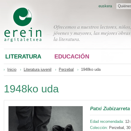
euskera
Quiéne
Ofrecemos a nuestros lectores, niños
jóvenes y mayores, las mejores obras
la literatura.
LITERATURA
EDUCACIÓN
Inicio
Literatura juvenil
Perzebal
1948ko uda
1948ko uda
Patxi Zubizarreta
Edad recomendada:
12-
Colección:
Perzebal, 30