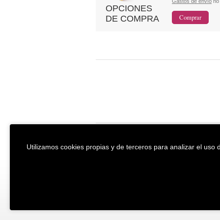
Gastos de envío
no 
OPCIONES
DE COMPRA
EREIN Argitaletxea
Aviso legal y po
Utilizamos cookies propias y de terceros para analizar el uso d
Tolosa etorbidea 107.
Política de Coo
20018
DONOSTIA
Condiciones ge
Tfno.:
(+34) 943 218 300
Desarrollado p
Fax:
(+34) 943 218 311
erein@erein.eus