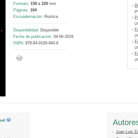
Formato:
150 x 220
mm
D
Páginas:
104
[P
Encuadernación:
Rústica
P
[J
F
Disponibilidad:
Disponible
[J
Fecha de publicación:
04-06-2019
F
ISBN:
978-84-9109-460-9
[J
F
[J
pel
Autore
Juan Luis Z