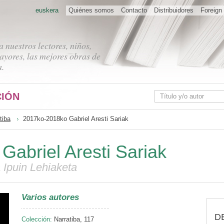
euskera
Quiénes somos
Contacto
Distribuidores
Foreign 
 nuestros lectores, niños,
ayores, las mejores obras de
a.
IÓN
tiba
2017ko-2018ko Gabriel Aresti Sariak
abriel Aresti Sariak
 Ipuin Lehiaketa
Varios autores
D
Colección:
Narratiba, 117