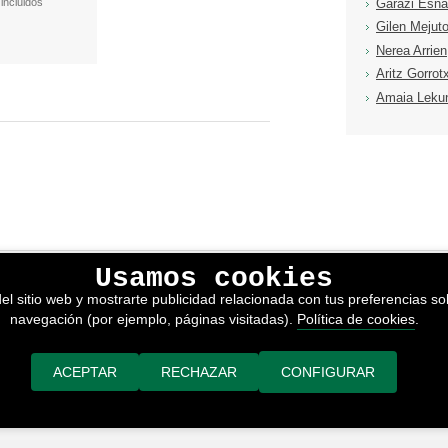
incluidos
Garazi Esna
Gilen Mejut
Nerea Arrien
Aritz Gorrot
Amaia Lekun
Usamos cookies
lítica de privacidad
el sitio web y mostrarte publicidad relacionada con tus preferencias sob
kies
navegación (por ejemplo, páginas visitadas).
Política de cookies
.
nerales de venta
or adimedia
ACEPTAR
RECHAZAR
CONFIGURAR