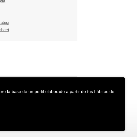
ola
o
xategi
berri
re la base de un perfil elaborado a partir de tus hábitos de