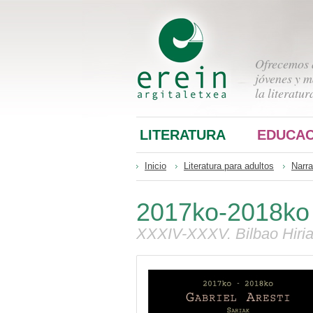
Ofrecemos a
jóvenes y m
la literatur
LITERATURA
EDUCAC
Inicio
Literatura para adultos
Narra
2017ko-2018ko G
XXXIV-XXXV. Bilbao Hiria