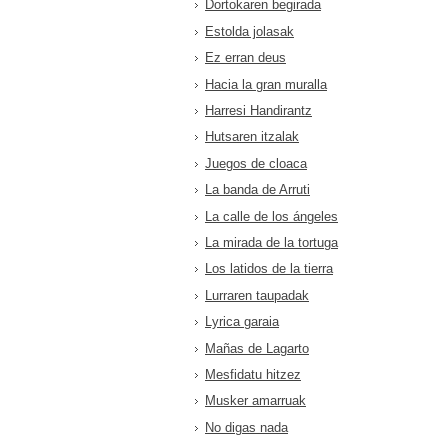
Dortokaren begirada
Estolda jolasak
Ez erran deus
Hacia la gran muralla
Harresi Handirantz
Hutsaren itzalak
Juegos de cloaca
La banda de Arruti
La calle de los ángeles
La mirada de la tortuga
Los latidos de la tierra
Lurraren taupadak
Lyrica garaia
Mañas de Lagarto
Mesfidatu hitzez
Musker amarruak
No digas nada