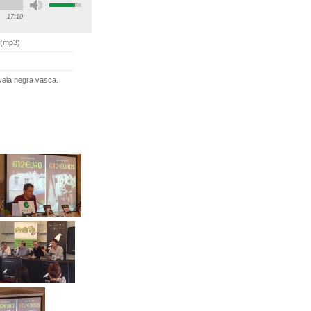
17:10
(
mp3
)
vela negra vasca.