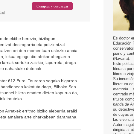
idad
Es doctor e
 detektibe berezia, bizilagun
Educación F
ntzat desiragarria eta polizientzat
conservatori
asatzen ari den momentuan ustezko anaia
piano y can
n, lekua egingo dio afrikar abegiaren
(Navarra).
larriak sortuko zaizkio, lapurreta, droga-
Este polifac
aino nahastuko dutenak.
literaria po
libros o via
Su incursión
ator 612 Euro. Toureren sagako bigarren
literatura d
k handienean kokatuta dago, Bilboko San
memoria...
a
rtsuenei hilero ematen dieten kopurua da,
centrado má
rik irauteko.
títulos com
banda de Ar
su detectiv
 Arretxek erritmo biziko eleberria eraiki
de cuyas an
tu eta amaiera arte oharkabean daramana.
las vivenci
Autor inagot
dirigida al p