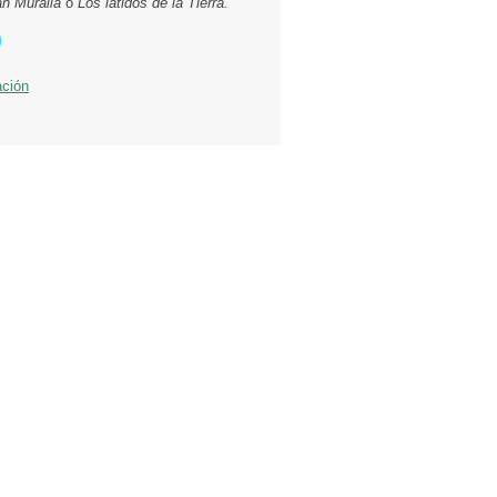
an Muralla
o
Los latidos de la Tierra.
ación