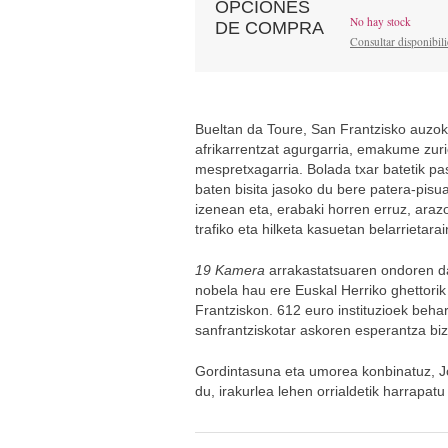
OPCIONES
No hay stock
DE COMPRA
Consultar disponibil
Bueltan da Toure, San Frantzisko auzoko
afrikarrentzat agurgarria, emakume zurie
mespretxagarria. Bolada txar batetik p
baten bisita jasoko du bere patera-pisua
izenean eta, erabaki horren erruz, arazo 
trafiko eta hilketa kasuetan belarrietar
19 Kamera
arrakastatsuaren ondoren d
nobela hau ere Euskal Herriko ghettori
Frantziskon. 612 euro instituzioek beha
sanfrantziskotar askoren esperantza bizi
Gordintasuna eta umorea konbinatuz, Jon
du, irakurlea lehen orrialdetik harrapa