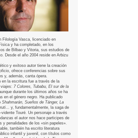
n Filología Vasca, licenciado en
ísica y ha completado, en los
os de Bilbao y Vitoria, sus estudios de
to. Desde el año 2004 reside en Arbizu
ético y exitoso autor tiene la creación
r oficio, ofrece conferencias sobre sus
jes y, además, canta ópera.
 en la escritura fue a través de la
e viajes:
7 Colores, Tubabu, El sur de la
unque durante los últimos años se ha
s en el género negro. Ha publicado
o
Shahmarán, Sueños de Tánger, La
ruti…
y, fundamentalmente, la saga de
e-vidente Touré. Un personaje a través
danzas el autor nos hace participes de
as y penalidades de los «sin papeles».
able, también ha escrito literatura
úblico infantil y juvenil, con títulos como