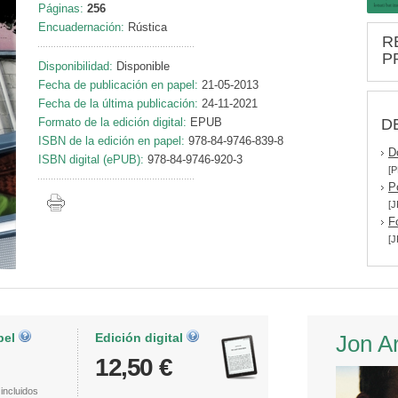
Páginas:
256
Encuadernación:
Rústica
R
P
Disponibilidad:
Disponible
Fecha de publicación en papel:
21-05-2013
Fecha de la última publicación:
24-11-2021
D
Formato de la edición digital:
EPUB
ISBN de la edición en papel:
978-84-9746-839-8
D
ISBN digital (ePUB):
978-84-9746-920-3
[P
P
[J
F
[J
pel
Edición digital
Jon A
12,50 €
incluidos