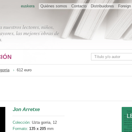
euskera
Quiénes somos
Contacto
Distribuidores
Foreign 
 nuestros lectores, niños,
ayores, las mejores obras de
a.
IÓN
gorria
612 euro
Jon Arretxe
L
Colección:
Uzta gorria, 12
Formato:
135 x 205
mm