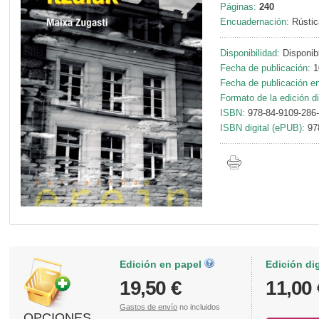
Páginas:
240
Encuadernación:
Rústic
Disponibilidad:
Disponib
Fecha de publicación:
1
Fecha de publicación en 
Formato de la edición di
ISBN:
978-84-9109-286
ISBN digital (ePUB):
97
Edición en papel
Edición di
19,50 €
11,00 
Gastos de envío
no incluidos
OPCIONES