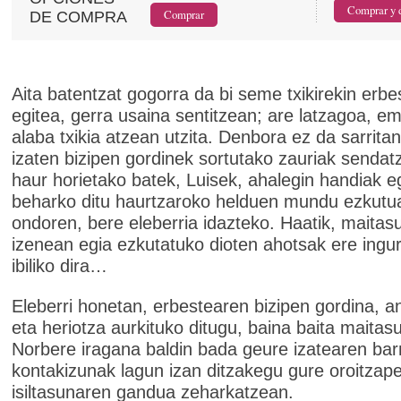
DE COMPRA
Aita batentzat gogorra da bi seme txikirekin erbe
egitea, gerra usaina sentitzean; are latzagoa, e
alaba txikia atzean utzita. Denbora ez da sarritan
izaten bizipen gordinek sortutako zauriak sendat
haur horietako batek, Luisek, ahalegin handiak e
beharko ditu haurtzaroko helduen mundu ezkutu
ondoren, bere eleberria idazteko. Haatik, maitas
izenean egia ezkutatuko dioten ahotsak ere ingu
ibiliko dira…
Eleberri honetan, erbestearen bizipen gordina, a
eta heriotza aurkituko ditugu, baina baita maitas
Norbere iragana baldin bada geure izatearen bar
kontakizunak lagun izan ditzakegu gure oroitzape
isiltasunaren gandua zeharkatzean.