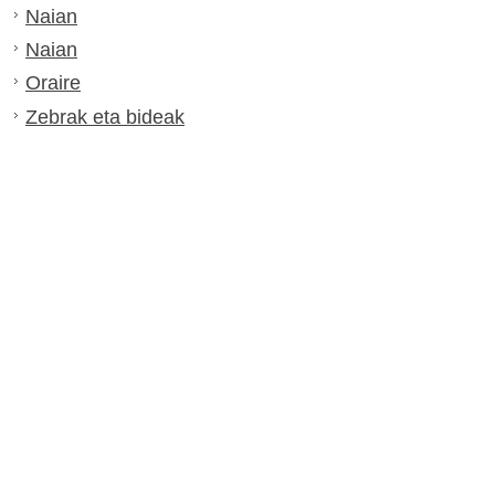
Naian
Naian
Oraire
Zebrak eta bideak