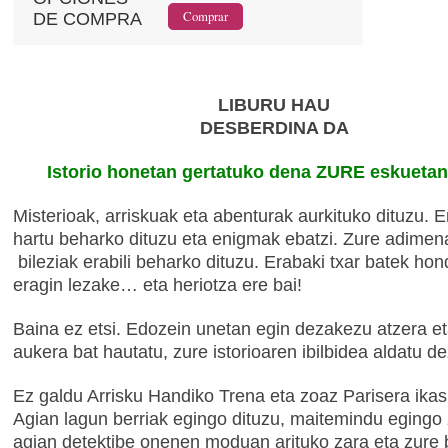
DE COMPRA
LIBURU HAU
DESBERDINA DA
Istorio honetan gertatuko dena ZURE eskuetan
Misterioak, arriskuak eta abenturak aurkituko dituzu. 
hartu beharko dituzu eta enigmak ebatzi. Zure adimen
bileziak erabili beharko dituzu. Erabaki txar batek h
eragin lezake… eta heriotza ere bai!
Baina ez etsi. Edozein unetan egin dezakezu atzera e
aukera bat hautatu, zure istorioaren ibilbidea aldatu 
Ez galdu Arrisku Handiko Trena eta zoaz Parisera ikas
Agian lagun berriak egingo dituzu, maitemindu egingo 
agian detektibe onenen moduan arituko zara eta zure 