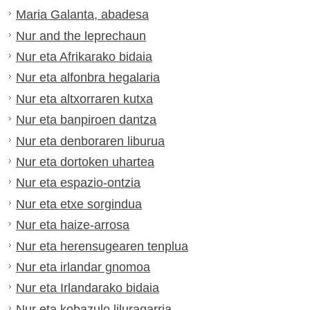
Maria Galanta, abadesa
Nur and the leprechaun
Nur eta Afrikarako bidaia
Nur eta alfonbra hegalaria
Nur eta altxorraren kutxa
Nur eta banpiroen dantza
Nur eta denboraren liburua
Nur eta dortoken uhartea
Nur eta espazio-ontzia
Nur eta etxe sorgindua
Nur eta haize-arrosa
Nur eta herensugearen tenplua
Nur eta irlandar gnomoa
Nur eta Irlandarako bidaia
Nur eta kobazulo liluragarria