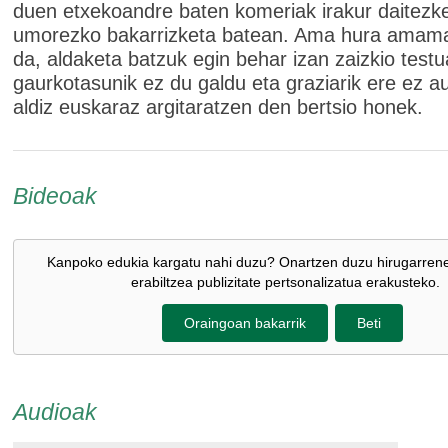
duen etxekoandre baten komeriak irakur daitezk
umorezko bakarrizketa batean. Ama hura amama
da, aldaketa batzuk egin behar izan zaizkio testu
gaurkotasunik ez du galdu eta graziarik ere ez a
aldiz euskaraz argitaratzen den bertsio honek.
Bideoak
Kanpoko edukia kargatu nahi duzu? Onartzen duzu hirugarren
erabiltzea publizitate pertsonalizatua erakusteko.
Oraingoan bakarrik
Beti
Audioak