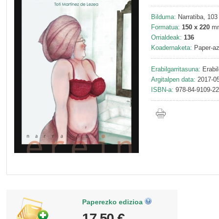
Bilduma:
Narratiba, 103
Formatua:
150 x 220
m
Orrialdeak:
136
Koadernaketa:
Paper-az
Erabilgarritasuna:
Erabil
Argitalpen data:
2017-05
ISBN-a:
978-84-9109-22
Paperezko edizioa
17,50 €