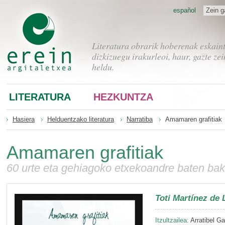
español
Zein g
Literatura obrarik hoberenak eskain
dizkizuegu irakurleoi, haur, gazte zei
heldu.
LITERATURA
HEZKUNTZA
Hasiera
Helduentzako literatura
Narratiba
Amamaren grafitiak
Amamaren grafitiak
60 urte eta gehiagoko etxekoandre baten bak
Toti Martínez de 
Itzultzailea:
Arratibel G