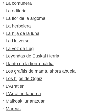
La comunera
La editorial
La flor de la argoma
La herbolera
La hija de la luna
La Universal
La voz de Lug
Leyendas de Euskal Herria
Llanto en la tierra baldía
Los grafitis de mamá, ahora abuela
Los hijos de Ogaiz
L’Arratien
L’Arratien taberna
Malkoak lur antzuan
Mareas