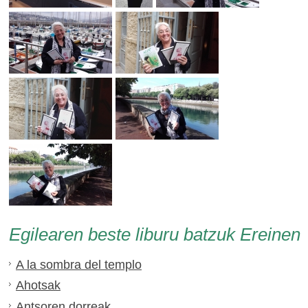
Egilearen beste liburu batzuk Ereinen
A la sombra del templo
Ahotsak
Antsoren dorreak