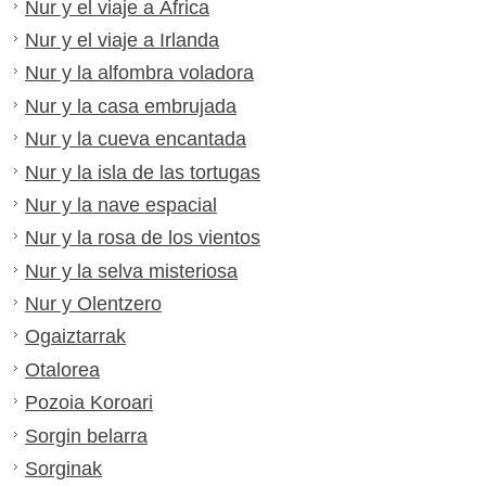
Nur y el viaje a África
Nur y el viaje a Irlanda
Nur y la alfombra voladora
Nur y la casa embrujada
Nur y la cueva encantada
Nur y la isla de las tortugas
Nur y la nave espacial
Nur y la rosa de los vientos
Nur y la selva misteriosa
Nur y Olentzero
Ogaiztarrak
Otalorea
Pozoia Koroari
Sorgin belarra
Sorginak