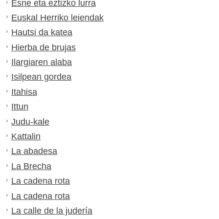
Esne eta eztizko lurra
Euskal Herriko leiendak
Hautsi da katea
Hierba de brujas
Ilargiaren alaba
Isilpean gordea
Itahisa
Ittun
Judu-kale
Kattalin
La abadesa
La Brecha
La cadena rota
La cadena rota
La calle de la judería