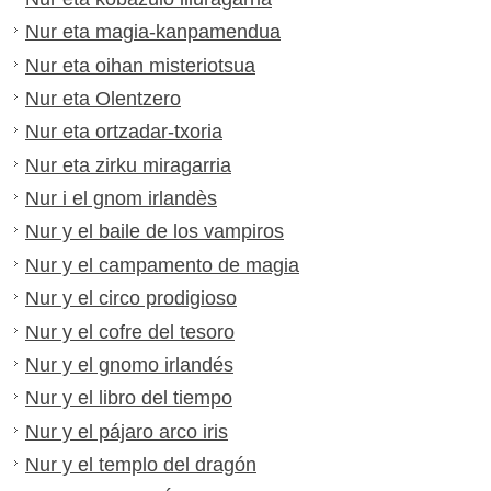
Nur eta magia-kanpamendua
Nur eta oihan misteriotsua
Nur eta Olentzero
Nur eta ortzadar-txoria
Nur eta zirku miragarria
Nur i el gnom irlandès
Nur y el baile de los vampiros
Nur y el campamento de magia
Nur y el circo prodigioso
Nur y el cofre del tesoro
Nur y el gnomo irlandés
Nur y el libro del tiempo
Nur y el pájaro arco iris
Nur y el templo del dragón