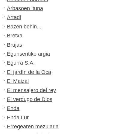
Arbasoen ituna
Artadi
Bazen behin...
Bretxa
Brujas
Egunsentiko argia
Egurra S.A.
El jardín de la Oca
El Maizal
El mensajero del rey
El verdugo de Dios
Enda
Enda Lur
Erregearen mezularia