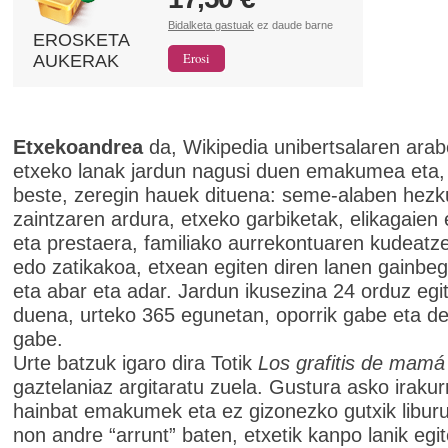
Bidalketa gastuak
ez daude barne
EROSKETA
AUKERAK
Etxekoandrea
da, Wikipedia unibertsalaren arab
etxeko lanak jardun nagusi duen emakumea eta,
beste, zeregin hauek dituena: seme-alaben hezk
zaintzaren ardura, etxeko garbiketak, elikagaien
eta prestaera, familiako aurrekontuaren kudeatz
edo zatikakoa, etxean egiten diren lanen gainbeg
eta abar eta adar. Jardun ikusezina 24 orduz egi
duena, urteko 365 egunetan, oporrik gabe eta de
gabe.
Urte batzuk igaro dira Totik
Los grafitis de mamá
gaztelaniaz argitaratu zuela. Gustura asko irakur
hainbat emakumek eta ez gizonezko gutxik liburu
non andre “arrunt” baten, etxetik kanpo lanik egi