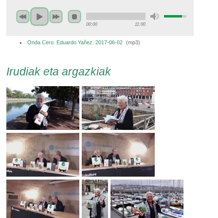
00:00
11:00
Onda Cero. Eduardo Yañez. 2017-06-02
(
mp3
)
Irudiak eta argazkiak