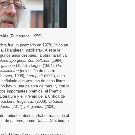
ralde
(Zumárraga, 1956)
obra fue un poemario en 1978, único en
ia, Hilargiaren hotzikarak. A este le
lgunos años después, la obra narrativa
oloso sporgersi. Zuri beltzean
(1984),
 gainean
(1988),
Sargori
(1994),
Un
silaldietan
(colección de cuatro
 breves, 1998),
Larrepetit
(2002), obra
 señalado que «es uno de esos libros
 no hay ni una palabra de más» y con la
dos importantes premios: el Premio
iteratura y el Premio de la Crítica de
n euskera,
Iragaitzaz
(2008),
Orbanak
Bustia
(2017) y
Argiantza
(2020).
de traductor, destaca haber traducido al
as de autores, como Natalia Ginzburg o
i.
en “El Correo” escribió a propósito de