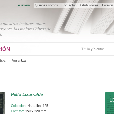
euskera
Quiénes somos
Contacto
Distribuidores
Foreign 
 nuestros lectores, niños,
ayores, las mejores obras de
a.
IÓN
tiba
Argiantza
Pello Lizarralde
L
Colección:
Narratiba, 125
Formato:
150 x 220
mm