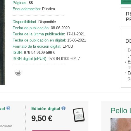
Páginas:
88
Encuadernación:
Rústica
R
P
Disponibilidad:
Disponible
Fecha de publicación:
08-06-2020
Fecha de la última publicación:
17-11-2021
D
Fecha de publicación en digital:
15-06-2021
Formato de la edición digital:
EPUB
D
ISBN:
978-84-9109-599-6
[P
ISBN digital (ePUB):
978-84-9109-604-7
P
[J
F
[J
pel
Edición digital
Pello 
9,50 €
incluidos