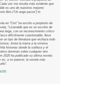
Cada vez me resulta más evidente que
ralde es uno de nuestros mejores
este libro (“Un ange passe”) lo
la en “Ctxt” ha escrito a propósito de
vela; “
Lizarralde que es un escritor de
ria larga, con un reconocimiento crítico
asco difícilmente cuestionable, lleva
r un tipo de literatura que rechaza todo
tismos, limita la trama a la mínima
hila historias donde la sutileza y el
rativo dominan sobre cualquier otro
 2020 ha publicado su última novela
y es, a mi parecer, la novela más
 año”.
ación