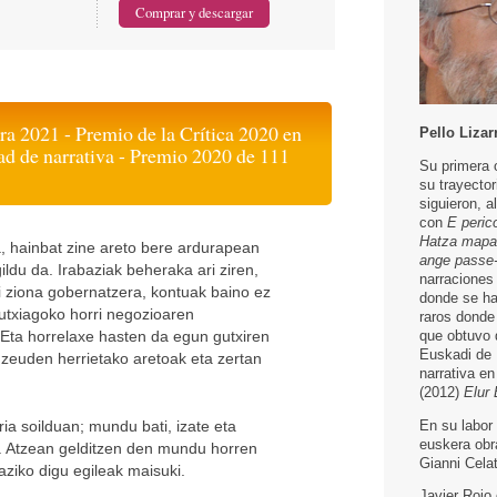
ra 2021 - Premio de la Crítica 2020 en
Pello Lizar
ad de narrativa - Premio 2020 de 111
Su primera 
su trayector
siguieron, a
con
E peric
Hatza mapa
, hainbat zine areto bere ardurapean
ange passe-i
ldu da. Irabaziak beheraka ari ziren,
narraciones
tzi ziona gobernatzera, kontuak baino ez
donde se ha
gutxiagoko horri negozioaren
raros donde
Eta horrelaxe hasten da egun gutxiren
que obtuvo 
Euskadi de L
 zeuden herrietako aretoak eta zertan
narrativa e
(2012)
Elur 
En su labor 
ia soilduan; mundu bati, izate eta
euskera obr
a. Atzean gelditzen den mundu horren
Gianni Celat
ziko digu egileak maisuki.
Javier Rojo 