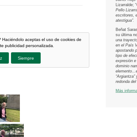
Lizarralde; “
Pello Lizar
escritores, 
atestigua”.
Beñat Saraso
su última no
 Haciéndolo aceptas el uso de cookies de
una trayecto
en el País V
te publicidad personalizada.
apostando po
tipo de efec
z
Siempre
expresión e 
dominio nar
elemento…en
“Argiantza” 
redonda del
Más inform