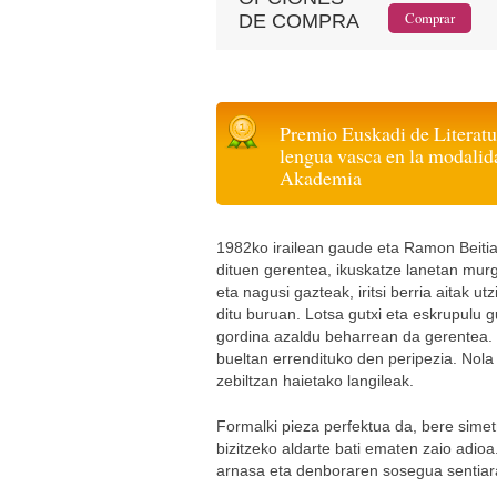
DE COMPRA
Premio Euskadi de Literatu
lengua vasca en la modalid
Akademia
1982ko irailean gaude eta Ramon Beitia
dituen gerentea, ikuskatze lanetan murgi
eta nagusi gazteak, iritsi berria aitak u
ditu buruan. Lotsa gutxi eta eskrupulu 
gordina azaldu beharrean da gerentea. 
bueltan errendituko den peripezia. Nola
zebiltzan haietako langileak.
Formalki pieza perfektua da, bere simetr
bizitzeko aldarte bati ematen zaio adio
arnasa eta denboraren sosegua sentiara