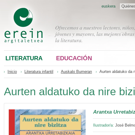
euskera
Quiéne
Ofrecemos a nuestros lectores, niños
jóvenes y mayores, las mejores obras
la literatura.
LITERATURA
EDUCACIÓN
Inicio
Literatura infantil
Auskalo Bumeran
Aurten aldatuko da n
Aurten aldatuko da nire biz
Arantxa Urretabi
Ilustrador/a:
José Belmo