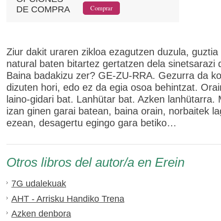
DE COMPRA
Ziur dakit uraren zikloa ezagutzen duzula, guztia
natural baten bitartez gertatzen dela sinetsarazi d
Baina badakizu zer? GE-ZU-RRA. Gezurra da ko
dizuten hori, edo ez da egia osoa behintzat. Orai
laino-gidari bat. Lanhütar bat. Azken lanhütarra. M
izan ginen garai batean, baina orain, norbaitek l
ezean, desagertu egingo gara betiko…
Otros libros del autor/a en Erein
7G udalekuak
AHT - Arrisku Handiko Trena
Azken denbora