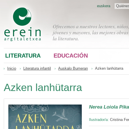
euskera
Quiéne
Ofrecemos a nuestros lectores, niños
jóvenes y mayores, las mejores obras
la literatura.
LITERATURA
EDUCACIÓN
Inicio
Literatura infantil
Auskalo Bumeran
Azken lanhütarra
Azken lanhütarra
Nerea Loiola Pik
Ilustrador/a:
Cristina Fe