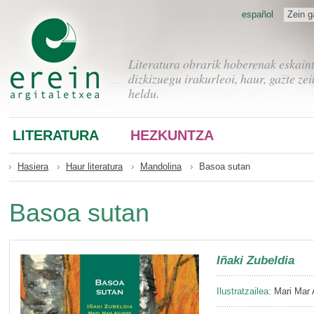
español
Zein g
Literatura obrarik hoberenak eskain
dizkizuegu irakurleoi, haur, gazte zei
heldu.
LITERATURA
HEZKUNTZA
Hasiera
Haur literatura
Mandolina
Basoa sutan
Basoa sutan
Iñaki Zubeldia
Ilustratzailea:
Mari Mar 