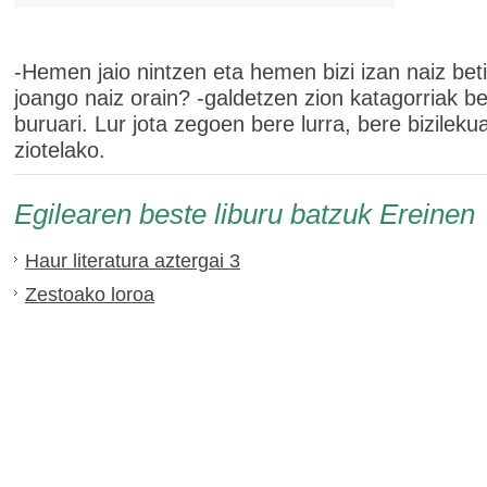
-Hemen jaio nintzen eta hemen bizi izan naiz bet
joango naiz orain? -galdetzen zion katagorriak b
buruari. Lur jota zegoen bere lurra, bere bizilekua
ziotelako.
Egilearen beste liburu batzuk Ereinen
Haur literatura aztergai 3
Zestoako loroa