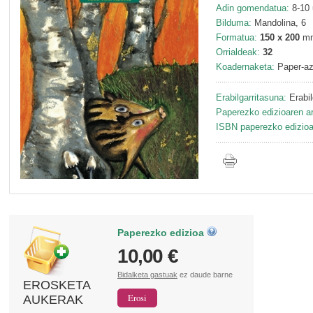
Adin gomendatua:
8-10 
Bilduma:
Mandolina, 6
Formatua:
150 x 200
m
Orrialdeak:
32
Koadernaketa:
Paper-az
Erabilgarritasuna:
Erabil
Paperezko edizioaren ar
ISBN paperezko edizioa
Paperezko edizioa
10,00 €
Bidalketa gastuak
ez daude barne
EROSKETA
AUKERAK