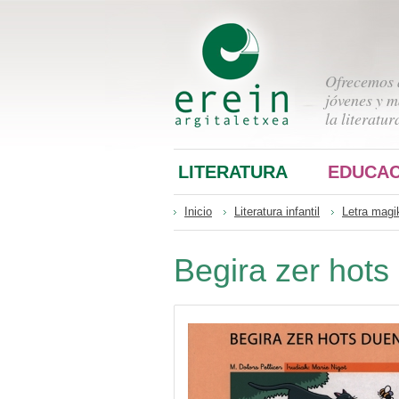
Ofrecemos a
jóvenes y m
la literatur
LITERATURA
EDUCAC
Inicio
Literatura infantil
Letra magi
Begira zer hots