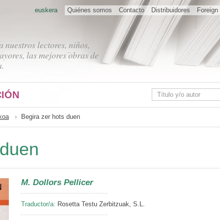
euskera
Quiénes somos
Contacto
Distribuidores
Foreign 
 nuestros lectores, niños,
ayores, las mejores obras de
a.
IÓN
koa
Begira zer hots duen
 duen
M. Dollors Pellicer
Traductor/a:
Rosetta Testu Zerbitzuak, S.L.