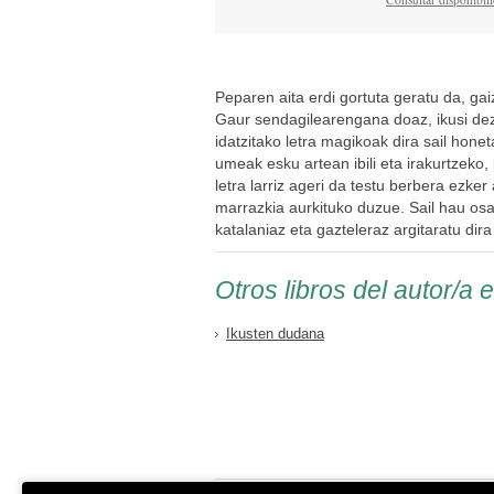
Peparen aita erdi gortuta geratu da, ga
Gaur sendagilearengana doaz, ikusi de
idatzitako letra magikoak dira sail honet
umeak esku artean ibili eta irakurtzeko,
letra larriz ageri da testu berbera ezker
marrazkia aurkituko duzue. Sail hau osa
katalaniaz eta gazteleraz argitaratu dira
Otros libros del autor/a 
Ikusten dudana