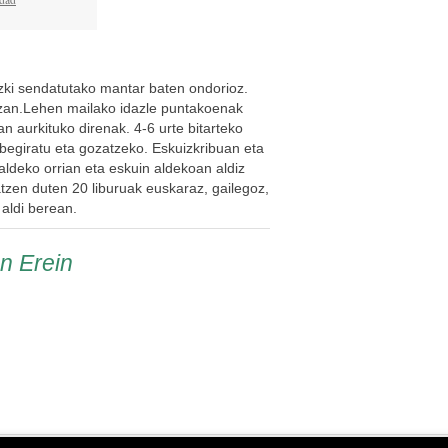
izki sendatutako mantar baten ondorioz.
zan.Lehen mailako idazle puntakoenak
an aurkituko direnak. 4-6 urte bitarteko
 begiratu eta gozatzeko. Eskuizkribuan eta
 aldeko orrian eta eskuin aldekoan aldiz
tzen duten 20 liburuak euskaraz, gailegoz,
 aldi berean.
en Erein