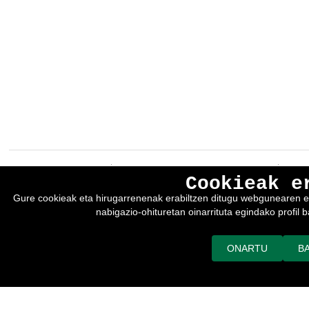
EREIN Argitaletxea
Lege-oharra eta pribatutasun-politika
Cookieak e
Tolosa etorbidea 107.
Cookie-politika
Gure cookieak eta hirugarrenenak erabiltzen ditugu webgunearen era
20018
DONOSTIA
Salmentarako baldintza orokorrak
nabigazio-ohituretan oinarrituta egindako profil ba
Tfno.:
(+34) 943 218 300
adimedia-k garatua
Fax:
(+34) 943 218 311
erein@erein.eus
ONARTU
B