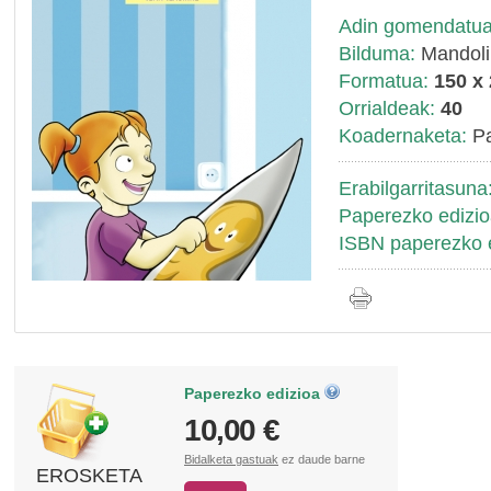
Adin gomendatua
Bilduma:
Mandoli
Formatua:
150 x
Orrialdeak:
40
Koadernaketa:
Pa
Erabilgarritasuna
Paperezko edizio
ISBN paperezko e
Paperezko edizioa
10,00 €
Bidalketa gastuak
ez daude barne
EROSKETA