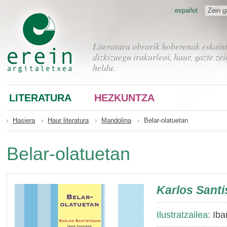
español
Zein g
Literatura obrarik hoberenak eskain
dizkizuegu irakurleoi, haur, gazte zei
heldu.
LITERATURA
HEZKUNTZA
Hasiera
Haur literatura
Mandolina
Belar-olatuetan
Belar-olatuetan
Karlos Sant
Ilustratzailea:
Iban