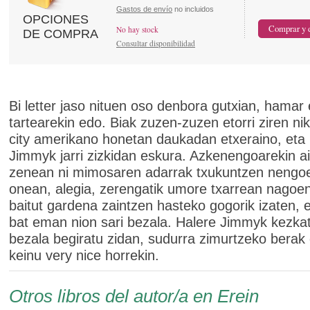
Gastos de envío
no incluidos
OPCIONES
No hay stock
DE COMPRA
Consultar disponibilidad
Bi letter jaso nituen oso denbora gutxian, hama
tartearekin edo. Biak zuzen-zuzen etorri ziren ni
city amerikano honetan daukadan etxeraino, eta n
Jimmyk jarri zizkidan eskura. Azkenengoarekin ai
zenean ni mimosaren adarrak txukuntzen nengo
onean, alegia, zerengatik umore txarrean nagoe
baitut gardena zaintzen hasteko gogorik izaten, e
bat eman nion sari bezala. Halere Jimmyk kezka
bezala begiratu zidan, sudurra zimurtzeko berak
keinu very nice horrekin.
Otros libros del autor/a en Erein