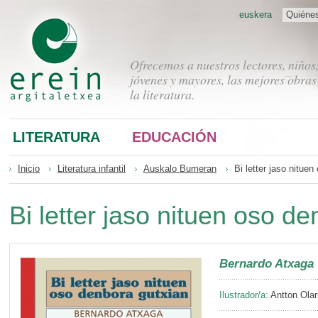
euskera
Quiéne
Ofrecemos a nuestros lectores, niños
jóvenes y mayores, las mejores obras
la literatura.
LITERATURA
EDUCACIÓN
Inicio
Literatura infantil
Auskalo Bumeran
Bi letter jaso nitue
Bi letter jaso nituen oso d
Bernardo Atxaga
Ilustrador/a:
Antton Olar