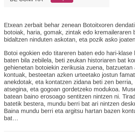
Etxean zerbait behar zenean Botoitxoren dendati
botoiak, haria, gomak, zintak edo kremaileraren b
bidaltzen ninduten askotan, eta pozik asko joaten
Botoi egokien edo titareren baten edo hari-klase 
baten bila zebilela, beti zeukan historiaren bat k
gehienetan botoiekin zerikusia zuena, batzuetan 
kontuak, besteetan azken urteetako jostun fama
anekdotak, eta kontatzen zidana beti zen berria,
atsegina, eta gogoan gordetzeko modukoa. Mus
batean baino erosoago sentitzen nintzen ni. Tira
batetik bestera, mundu berri bat ari nintzen desk
Baina mundu berri eta argitsu hartan bazen kontu
bat…