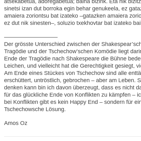
atsekabetua, adoregabetua; baina bizirik. Eta nik bizi
sinetsi izan dut borroka egin behar genukeela, ez gat
amaiera zoriontsu bat izateko –gatazken amaiera zori
ez dut nik sinesten–, soluzio txekhovtar bat izateko bai
–––––––––––––––––
Der grösste Unterschied zwischen der Shakespear’sc
Tragödie und der Tschechow’schen Komödie liegt dari
Ende der Tragödie nach Shakespeare die Bühne bedeck
Leichen, und vielleicht hat die Gerechtigkeit gesiegt, vie
Am Ende eines Stückes von Tschechow sind alle enttä
erschüttert, untröstlich, gebrochen – aber am Leben. Se
denken kann bin ich davon überzeugt, dass es nicht d
für das glückliche Ende von Konflikten zu kämpfen – i
bei Konflikten gibt es kein Happy End – sondern für ei
Tschechowsche Lösung.
Amos Oz