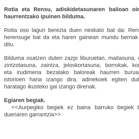
Rotia eta Rensu, adiskidetasunaren balioan oin
haurrentzako ipuinen bilduma.
Rotia oso lagun berezia duen neskato bat da: Ren
herensuge bat da eta haren gainean mundu berriak
ditu.
Bilduma osatzen duten zazpi liburuetan, maitasuna, 
zintzotasuna, zaintza, jeloskortasuna, borrokak, k
eta irudimena bezalako baloreak haurren burua
istorioen haria izango dira, adinekoek egiten du
haratago ikusteko gai izango direnak.
Egiaren begiak.
<<Aurpegiko begiek ez baina barruko begiek b
duenaren garrantzia>>