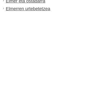
Elmer eta ostadarra
Elmerren urtebetetzea