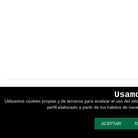
EREIN Argitaletxea
Aviso legal y política de privacidad
Usam
Tolosa etorbidea 107.
Política de Cookies
Utilizamos cookies propias y de terceros para analizar el uso del si
20018
DONOSTIA
Condiciones generales de venta
perfil elaborado a partir de tus hábitos de nav
Tfno.:
(+34) 943 218 300
Desarrollado por adimedia
Fax:
(+34) 943 218 311
erein@erein.eus
ACEPTAR
R