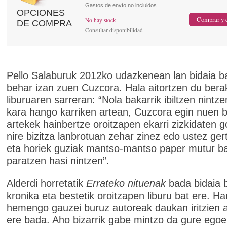
Gastos de envío
no incluidos
OPCIONES
No hay stock
DE COMPRA
Consultar disponibilidad
Pello Salaburuk 2012ko udazkenean lan bidaia ba
behar izan zuen Cuzcora. Hala aitortzen du bera
liburuaren sarreran: “Nola bakarrik ibiltzen nintz
kara hango karriken artean, Cuzcora egin nuen b
artekek hainbertze oroitzapen ekarri zizkidaten g
nire bizitza lanbrotuan zehar zinez edo ustez ger
eta horiek guziak mantso-mantso paper mutur b
paratzen hasi nintzen”.
Alderdi horretatik
Errateko nituenak
bada bidaia 
kronika eta bestetik oroitzapen liburu bat ere. H
hemengo gauzei buruz autoreak daukan iritzien 
ere bada. Aho bizarrik gabe mintzo da gure egoe