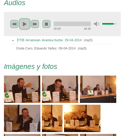
Audios
00:00
34:30
ETIB. Arratsean. Arantxa Iturbe. 29-04-2014
(
mp3
)
Onda Cero. Eduardo Yañez. 09-04-2014
(
mp3
)
Imágenes y fotos