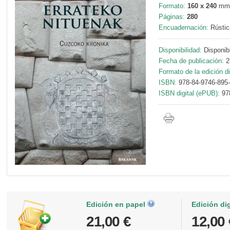
Formato:
160 x 240
mm
Páginas:
280
Encuadernación:
Rústic
Disponibilidad:
Disponib
Fecha de publicación:
2
Formato de la edición di
ISBN:
978-84-9746-895
ISBN digital (ePUB):
97
Edición en papel
Edición di
21,00 €
12,00 