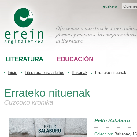
euskera
Quiéne
Ofrecemos a nuestros lectores, niños
jóvenes y mayores, las mejores obras
la literatura.
LITERATURA
EDUCACIÓN
Inicio
Literatura para adultos
Bakanak
Errateko nituenak
Errateko nituenak
Cuzcoko kronika
Pello Salaburu
Colección:
Bakanak, 15