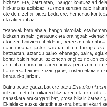
bizitzaz. Eta, batzuetan, “hango” kontuez ari dela
hizkuntzaz adibidez, susmoa sartzen zaio irakurl
ote den, zehar bidez bada ere, hemengo kontuez
eta alderantziz.
“Paperak bete ahala, hango historiak, eta hemen
bizitzan aspaldi gertatuak eta oraingoak –denak 
etortzen baitziren uholdean, bereizketarik gabe–,
nuen moduan josten saiatu nintzen, tarrapataka
batzuetan, atzendu baino lehenago, baina, egia 
behar baldin badut, azkenean ongi ez nekien eskr
ari nintzen hura bidaiaren oroitzapena zen, edo 
horretako baimenik izan gabe, irristan ekoizten z
baratuzko jarioa”.
Baina beste gauza bat ere bada
Errateko nituena
iritziaren eta kronikaren fikzioaren eta errealitate
nahasketa erakargarri bat, prosa bikain batean g
Ekialdeko euskalkietatik euskara batuari ekarri 