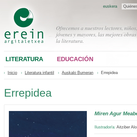
euskera
Quiéne
Ofrecemos a nuestros lectores, niños
jóvenes y mayores, las mejores obras
la literatura.
LITERATURA
EDUCACIÓN
Inicio
Literatura infantil
Auskalo Bumeran
Errepidea
Errepidea
Miren Agur Meab
Ilustrador/a:
Aitziber Al