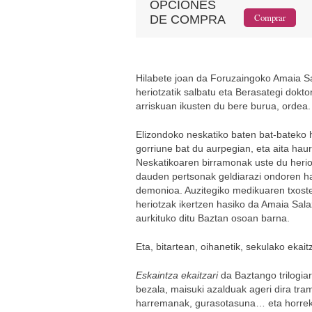
OPCIONES
DE COMPRA
Hilabete joan da Foruzaingoko Amaia S
heriotzatik salbatu eta Berasategi dokto
arriskuan ikusten du bere burua, ordea.
Elizondoko neskatiko baten bat-bateko 
gorriune bat du aurpegian, eta aita hau
Neskatikoaren birramonak uste du herio
dauden pertsonak geldiarazi ondoren ha
demonioa. Auzitegiko medikuaren txosten
heriotzak ikertzen hasiko da Amaia Salaz
aurkituko ditu Baztan osoan barna.
Eta, bitartean, oihanetik, sekulako ekait
Eskaintza ekaitzari
da Baztango trilogia
bezala, maisuki azalduak ageri dira tra
harremanak, gurasotasuna… eta horrek 