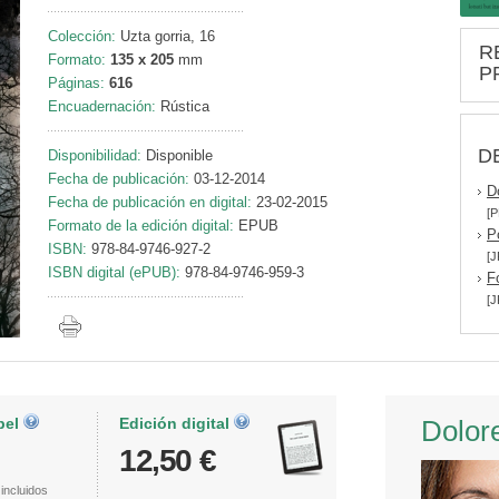
Colección:
Uzta gorria, 16
R
Formato:
135 x 205
mm
P
Páginas:
616
Encuadernación:
Rústica
D
Disponibilidad:
Disponible
Fecha de publicación:
03-12-2014
D
Fecha de publicación en digital:
23-02-2015
[P
Formato de la edición digital:
EPUB
P
ISBN:
978-84-9746-927-2
[J
ISBN digital (ePUB):
978-84-9746-959-3
F
[J
pel
Edición digital
Dolor
12,50 €
incluidos