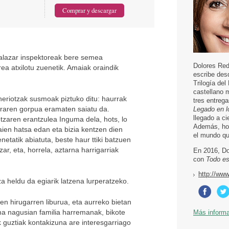
alazar inspektoreak bere semea
Dolores Red
rea atxilotu zuenetik. Amaiak oraindik
escribe desd
Trilogía del
castellano 
heriotzak susmoak piztuko ditu: haurrak
tres entrega
rraren gorpua eramaten saiatu da.
Legado en l
llegado a ci
tzaren erantzulea Inguma dela, hots, lo
Además, hoy
ien hatsa edan eta bizia kentzen dien
el mundo qu
etatik abiatuta, beste haur ttiki batzuen
ar, eta, horrela, aztarna harrigarriak
En 2016, Do
con
Todo es
http://ww
za heldu da egiarik latzena lurperatzeko.
ren hirugarren liburua, eta aurreko bietan
ma nagusian familia harremanak, bikote
Más inform
guztiak kontakizuna are interesgarriago