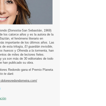
ondo (Donostia-San Sebastián, 1969)
e los catorce años y es la autora de la
 Baztán, el fenómeno literario en
más importante de los últimos años. Las
s de esta trilogía,
El guardián invisible
,
os huesos
y
Ofrenda a la tormenta,
han
entos de miles de lectores fieles.
 ya son más de 30 editoriales de todo
e han publicado su obra.
lores Redondo gana el Premio Planeta
to te daré.
w.doloresredondomeira.com/
ación