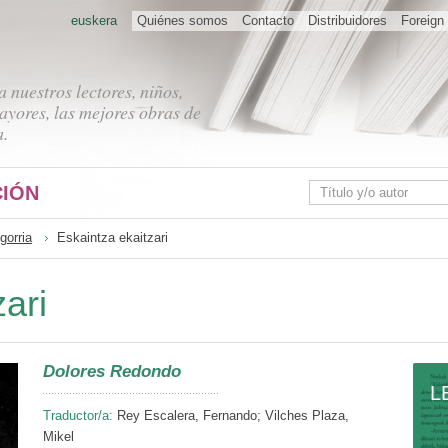
euskera
Quiénes somos
Contacto
Distribuidores
Foreign 
 nuestros lectores, niños,
ayores, las mejores obras de
a.
IÓN
gorria
Eskaintza ekaitzari
ari
Dolores Redondo
L
Traductor/a:
Rey Escalera, Fernando; Vilches Plaza,
Mikel