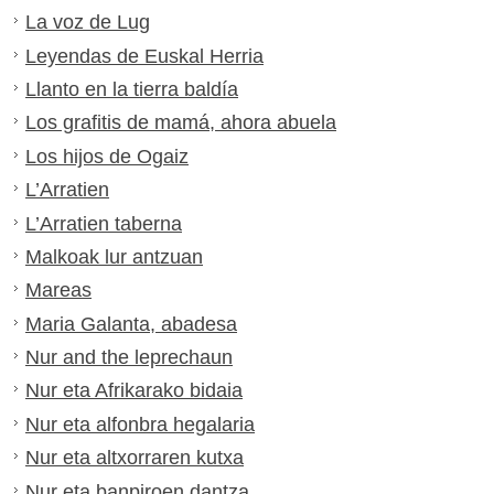
La voz de Lug
Leyendas de Euskal Herria
Llanto en la tierra baldía
Los grafitis de mamá, ahora abuela
Los hijos de Ogaiz
L’Arratien
L’Arratien taberna
Malkoak lur antzuan
Mareas
Maria Galanta, abadesa
Nur and the leprechaun
Nur eta Afrikarako bidaia
Nur eta alfonbra hegalaria
Nur eta altxorraren kutxa
Nur eta banpiroen dantza