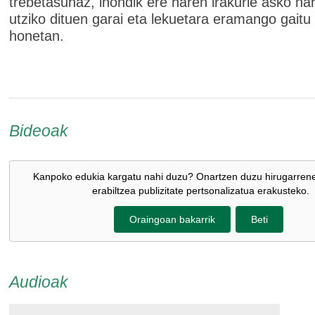
trebetasunaz, inondik ere haren irakurle asko har
utziko dituen garai eta lekuetara eramango gaitu 
honetan.
Bideoak
Kanpoko edukia kargatu nahi duzu? Onartzen duzu hirugarren
erabiltzea publizitate pertsonalizatua erakusteko.
Oraingoan bakarrik
Beti
Audioak