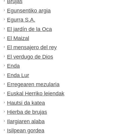
Brujas
Egunsentiko argia
Egurra S.A.
El jardín de la Oca
El Maizal
El mensajero del rey
El verdugo de Dios
Enda
Enda Lur
Erregearen mezularia
Euskal Herriko leiendak
Hautsi da katea
Hierba de brujas
Ilargiaren alaba
Isilpean gordea