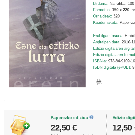
Bilduma:
Narratiba, 100
Formatua:
150 x 220
m
Orrialdeak:
320
Koadernaketa:
Paper-az
Erabilgarritasuna:
Erabil
Argitalpen data:
2016-11
Edizio digitalaren argita
Edizio digitalaren forma
ISBN-a:
978-84-9109-16
ISBN digitala (ePUB):
9
Paperezko edizioa
Edizio digi
22,50 €
12,50 