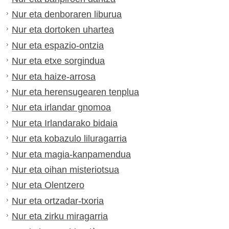
Nur eta denboraren liburua
Nur eta dortoken uhartea
Nur eta espazio-ontzia
Nur eta etxe sorgindua
Nur eta haize-arrosa
Nur eta herensugearen tenplua
Nur eta irlandar gnomoa
Nur eta Irlandarako bidaia
Nur eta kobazulo liluragarria
Nur eta magia-kanpamendua
Nur eta oihan misteriotsua
Nur eta Olentzero
Nur eta ortzadar-txoria
Nur eta zirku miragarria