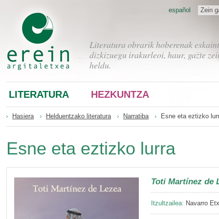
español
Zein g
Literatura obrarik hoberenak eskain
dizkizuegu irakurleoi, haur, gazte zei
heldu.
LITERATURA
HEZKUNTZA
Hasiera
Helduentzako literatura
Narratiba
Esne eta eztizko lur
Esne eta eztizko lurra
Toti Martínez de 
Itzultzailea:
Navarro Etx