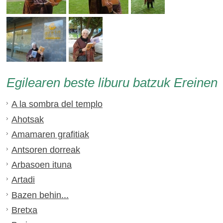
Egilearen beste liburu batzuk Ereinen
A la sombra del templo
Ahotsak
Amamaren grafitiak
Antsoren dorreak
Arbasoen ituna
Artadi
Bazen behin...
Bretxa