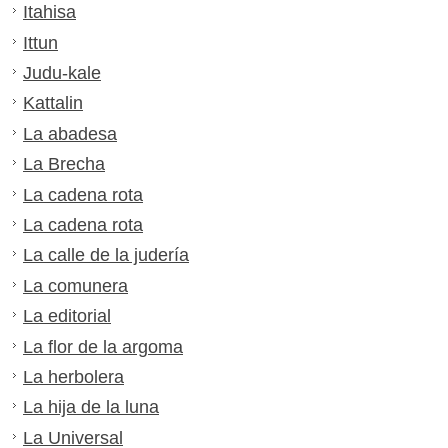
Itahisa
Ittun
Judu-kale
Kattalin
La abadesa
La Brecha
La cadena rota
La cadena rota
La calle de la judería
La comunera
La editorial
La flor de la argoma
La herbolera
La hija de la luna
La Universal