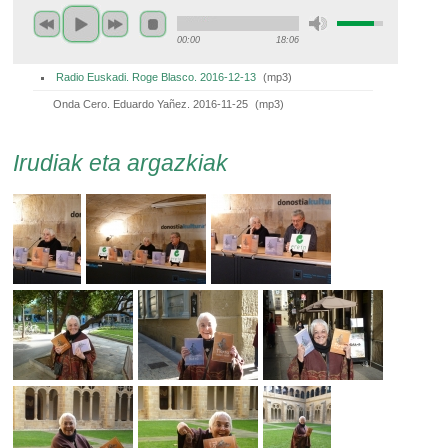
00:00
18:06
Radio Euskadi. Roge Blasco. 2016-12-13
(
mp3
)
Onda Cero. Eduardo Yañez. 2016-11-25
(
mp3
)
Irudiak eta argazkiak