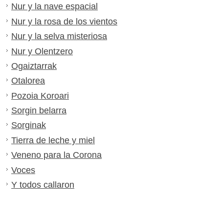
Nur y la nave espacial
Nur y la rosa de los vientos
Nur y la selva misteriosa
Nur y Olentzero
Ogaiztarrak
Otalorea
Pozoia Koroari
Sorgin belarra
Sorginak
Tierra de leche y miel
Veneno para la Corona
Voces
Y todos callaron