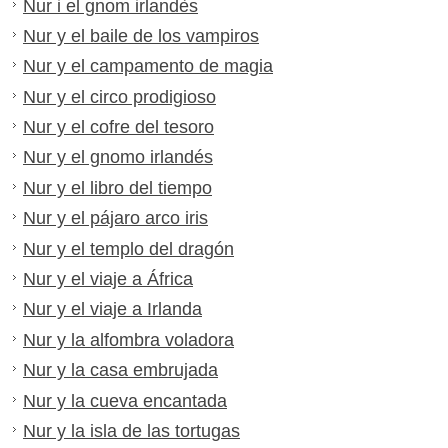
Nur i el gnom irlandès
Nur y el baile de los vampiros
Nur y el campamento de magia
Nur y el circo prodigioso
Nur y el cofre del tesoro
Nur y el gnomo irlandés
Nur y el libro del tiempo
Nur y el pájaro arco iris
Nur y el templo del dragón
Nur y el viaje a África
Nur y el viaje a Irlanda
Nur y la alfombra voladora
Nur y la casa embrujada
Nur y la cueva encantada
Nur y la isla de las tortugas