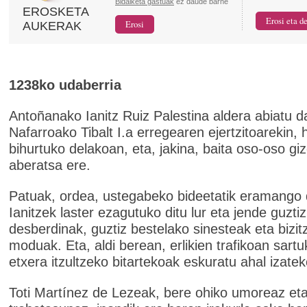
Bidalketa gastuak
ez daude barne
EROSKETA
AUKERAK
1238ko udaberria
Antoñanako Ianitz Ruiz Palestina aldera abiatu d
Nafarroako Tibalt I.a erregearen ejertzitoarekin, 
bihurtuko delakoan, eta, jakina, baita oso-oso gi
aberatsa ere.
Patuak, ordea, ustegabeko bideetatik eramango 
Ianitzek laster ezagutuko ditu lur eta jende guztiz
desberdinak, guztiz bestelako sinesteak eta bizit
moduak. Eta, aldi berean, erlikien trafikoan sartu
etxera itzultzeko bitartekoak eskuratu ahal izatek
Toti Martínez de Lezeak, bere ohiko umoreaz et