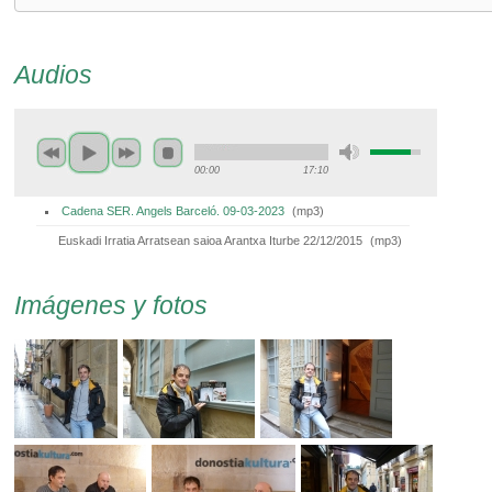
Audios
00:00
17:10
Cadena SER. Angels Barceló. 09-03-2023
(
mp3
)
Euskadi Irratia Arratsean saioa Arantxa Iturbe 22/12/2015
(
mp3
)
Imágenes y fotos