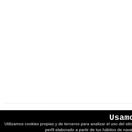
EREIN Argitaletxea
Aviso legal y política de privacidad
Usam
Tolosa etorbidea 107.
Política de Cookies
Utilizamos cookies propias y de terceros para analizar el uso del si
20018
DONOSTIA
Condiciones generales de venta
perfil elaborado a partir de tus hábitos de nav
Tfno.:
(+34) 943 218 300
Desarrollado por adimedia