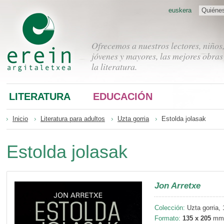
euskera
Quiéne
Ofrecemos a nuestros lectores, niños
jóvenes y mayores, las mejores obras
la literatura.
LITERATURA
EDUCACIÓN
Inicio
Literatura para adultos
Uzta gorria
Estolda jolasak
Estolda jolasak
Jon Arretxe
Colección:
Uzta gorria, 
Formato:
135 x 205
mm