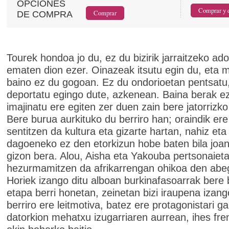
OPCIONES
DE COMPRA
Tourek hondoa jo du, ez du bizirik jarraitzeko ad
ematen dion ezer. Oinazeak itsutu egin du, eta
baino ez du gogoan. Ez du ondorioetan pentsatu,
deportatu egingo dute, azkenean. Baina berak e
imajinatu ere egiten zer duen zain bere jatorrizko
Bere burua aurkituko du berriro han; oraindik er
sentitzen da kultura eta gizarte hartan, nahiz eta
dagoeneko ez den etorkizun hobe baten bila joa
gizon bera. Alou, Aisha eta Yakouba pertsonaiet
hezurmamitzen da afrikarrengan ohikoa den abeg
Horiek izango ditu alboan burkinafasoarrak bere 
etapa berri honetan, zeinetan bizi iraupena izan
berriro ere leitmotiva, batez ere protagonistari g
datorkion mehatxu izugarriaren aurrean, ihes fren