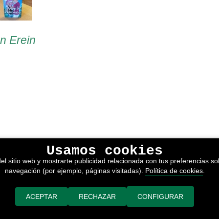
en Erein
Usamos cookies
lítica de privacidad
el sitio web y mostrarte publicidad relacionada con tus preferencias sob
kies
navegación (por ejemplo, páginas visitadas).
Política de cookies
.
nerales de venta
or adimedia
ACEPTAR
RECHAZAR
CONFIGURAR