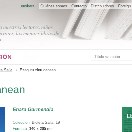
euskera
Quiénes somos
Contacto
Distribuidores
Foreign 
 nuestros lectores, niños,
ayores, las mejores obras de
a.
IÓN
ta Saila
Ezagutu zintudanean
anean
Enara Garmendia
L
Colección:
Bioleta Saila, 19
Formato:
140 x 205
mm