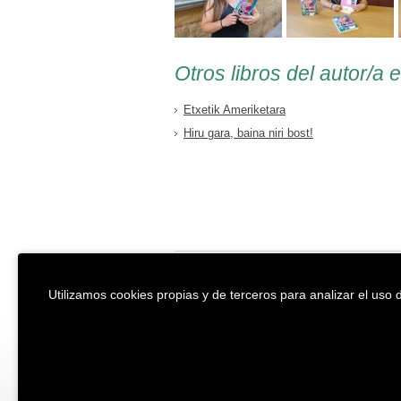
Otros libros del autor/a 
Etxetik Ameriketara
Hiru gara, baina niri bost!
EREIN Argitaletxea
Aviso legal y po
Utilizamos cookies propias y de terceros para analizar el uso d
Tolosa etorbidea 107.
Política de Coo
20018
DONOSTIA
Condiciones ge
Tfno.:
(+34) 943 218 300
Desarrollado p
Fax:
(+34) 943 218 311
erein@erein.eus