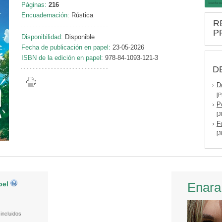
Páginas:
216
Encuadernación:
Rústica
R
P
Disponibilidad:
Disponible
Fecha de publicación en papel:
23-05-2026
ISBN de la edición en papel:
978-84-1093-121-3
D
D
[P
P
[J
F
[J
pel
Enara
incluidos