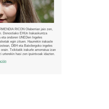
ENDIA RICON Olaberrian jaio zen,
n. Donostiako EHUn Irakaskuntza
a eta ondoren UNEDen Ingeles
asketak egin zituen. Haurrekin irakasle
i ostean, DBH eta Batxilergoko ingeles
 orain. Txikitatik irakurle amorratua izan
zi urterekin hasi zen ipuintxoak idazten.
ación