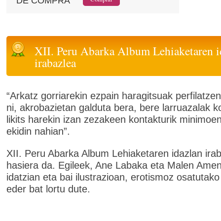
DE COMPRA
XII. Peru Abarka Album Lehiaketaren i
irabazlea
“Arkatz gorriarekin ezpain haragitsuak perfilatze
ni, akrobazietan galduta bera, bere larruazalak 
likits harekin izan zezakeen kontakturik minimoe
ekidin nahian”.
XII. Peru Abarka Album Lehiaketaren idazlan ira
hasiera da. Egileek, Ane Labaka eta Malen Amen
idatzian eta bai ilustrazioan, erotismoz osatutako
eder bat lortu dute.