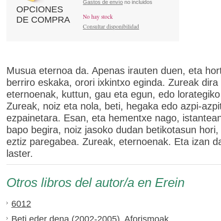
Gastos de envío
no incluidos
OPCIONES
No hay stock
DE COMPRA
Consultar disponibilidad
Musua eternoa da. Apenas irauten duen, eta hor
berriro eskaka, orori ixkintxo eginda. Zureak dira
eternoenak, kuttun, gau eta egun, edo lorategiko
Zureak, noiz eta nola, beti, hegaka edo azpi-azpit
ezpainetara. Esan, eta hementxe nago, istantea
bapo begira, noiz jasoko dudan betikotasun hori, 
eztiz paregabea. Zureak, eternoenak. Eta izan da
laster.
Otros libros del autor/a en Erein
6012
Beti eder dena (2002-2005). Aforismoak