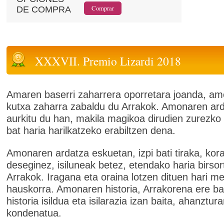
DE COMPRA
XXXVII. Premio Lizardi 2018
Amaren baserri zaharrera oporretara joanda, a
kutxa zaharra zabaldu du Arrakok. Amonaren ar
aurkitu du han, makila magikoa dirudien zurezko
bat haria harilkatzeko erabiltzen dena.
Amonaren ardatza eskuetan, izpi bati tiraka, kora
deseginez, isiluneak betez, etendako haria birso
Arrakok. Iragana eta oraina lotzen dituen hari m
hauskorra. Amonaren historia, Arrakorena ere b
historia isildua eta isilarazia izan baita, ahanztura
kondenatua.