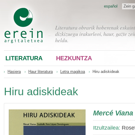
español
Zein g
Literatura obrarik hoberenak eskain
dizkizuegu irakurleoi, haur, gazte zei
heldu.
LITERATURA
HEZKUNTZA
Hasiera
Haur literatura
Letra magikoa
Hiru adiskideak
Hiru adiskideak
Mercé Viana
Itzultzailea:
Roset