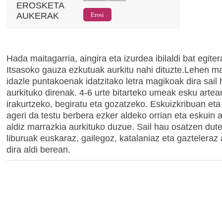
EROSKETA
AUKERAK
Hada maitagarria, aingira eta izurdea ibilaldi bat egiter
Itsasoko gauza ezkutuak aurkitu nahi dituzte.Lehen ma
idazle puntakoenak idatzitako letra magikoak dira sail
aurkituko direnak. 4-6 urte bitarteko umeak esku artean 
irakurtzeko, begiratu eta gozatzeko. Eskuizkribuan eta l
ageri da testu berbera ezker aldeko orrian eta eskuin 
aldiz marrazkia aurkituko duzue. Sail hau osatzen dut
liburuak euskaraz, gailegoz, katalaniaz eta gazteleraz 
dira aldi berean.