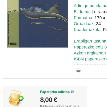
Adin gomendatua
Bilduma:
Letra m
Formatua:
170 x
Orrialdeak:
24
Koadernaketa:
Pa
Erabilgarritasuna
Paperezko edizio
Azken argitalpen 
ISBN paperezko e
Paperezko edizioa
8,00 €
Bidalketa gastuak
ez daude barne