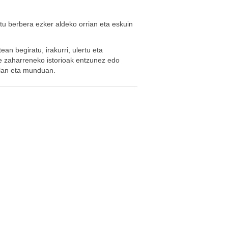
stu berbera ezker aldeko orrian eta eskuin
tean begiratu, irakurri, ulertu eta
te zaharreneko istorioak entzunez edo
olan eta munduan.