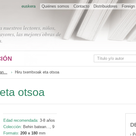
euskera
Quiénes somos
Contacto
Distribuidores
Foreign 
 nuestros lectores, niños,
ayores, las mejores obras de
a.
IÓN
an...
Hiru txerritxoak eta otsoa
 eta otsoa
Edad recomendada:
3-8 años
D
Colección:
Behin batean..., 9
Formato:
200 x 180
mm
P