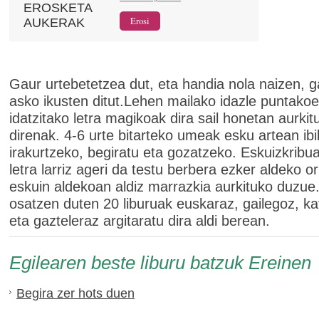
EROSKETA
AUKERAK
Gaur urtebetetzea dut, eta handia nola naizen, 
asko ikusten ditut.Lehen mailako idazle puntako
idatzitako letra magikoak dira sail honetan aurkit
direnak. 4-6 urte bitarteko umeak esku artean ibil
irakurtzeko, begiratu eta gozatzeko. Eskuizkribu
letra larriz ageri da testu berbera ezker aldeko or
eskuin aldekoan aldiz marrazkia aurkituko duzue.
osatzen duten 20 liburuak euskaraz, gailegoz, ka
eta gazteleraz argitaratu dira aldi berean.
Egilearen beste liburu batzuk Ereinen
Begira zer hots duen