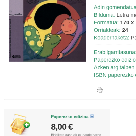
Adin gomendatua
Bilduma:
Letra m
Formatua:
170 x
Orrialdeak:
24
Koadernaketa:
Pa
Erabilgarritasuna
Paperezko edizio
Azken argitalpen 
ISBN paperezko e
Paperezko edizioa
8,00 €
Bidalketa gastuak
ez daude barne