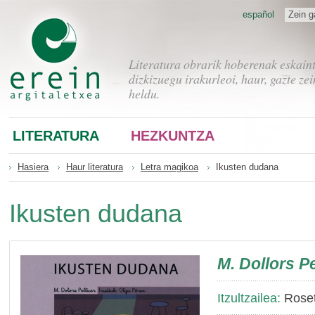
español
Zein g
Literatura obrarik hoberenak eskain
dizkizuegu irakurleoi, haur, gazte zei
heldu.
LITERATURA
HEZKUNTZA
Hasiera
Haur literatura
Letra magikoa
Ikusten dudana
Ikusten dudana
M. Dollors Pe
Itzultzailea:
Roset