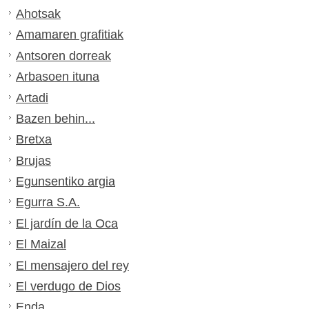
Ahotsak
Amamaren grafitiak
Antsoren dorreak
Arbasoen ituna
Artadi
Bazen behin...
Bretxa
Brujas
Egunsentiko argia
Egurra S.A.
El jardín de la Oca
El Maizal
El mensajero del rey
El verdugo de Dios
Enda