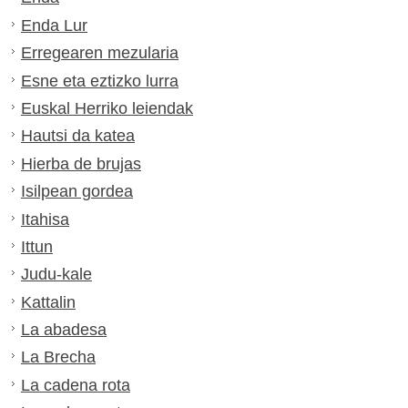
Enda Lur
Erregearen mezularia
Esne eta eztizko lurra
Euskal Herriko leiendak
Hautsi da katea
Hierba de brujas
Isilpean gordea
Itahisa
Ittun
Judu-kale
Kattalin
La abadesa
La Brecha
La cadena rota