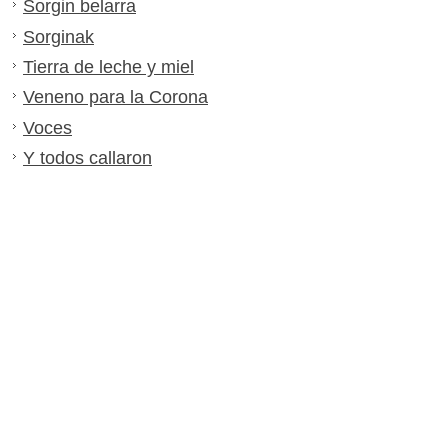
Sorgin belarra
Sorginak
Tierra de leche y miel
Veneno para la Corona
Voces
Y todos callaron