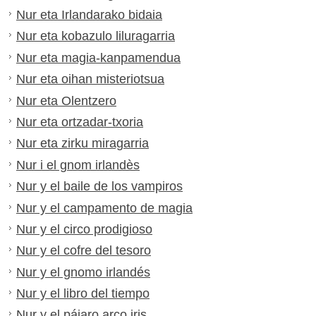
Nur eta Irlandarako bidaia
Nur eta kobazulo liluragarria
Nur eta magia-kanpamendua
Nur eta oihan misteriotsua
Nur eta Olentzero
Nur eta ortzadar-txoria
Nur eta zirku miragarria
Nur i el gnom irlandès
Nur y el baile de los vampiros
Nur y el campamento de magia
Nur y el circo prodigioso
Nur y el cofre del tesoro
Nur y el gnomo irlandés
Nur y el libro del tiempo
Nur y el pájaro arco iris