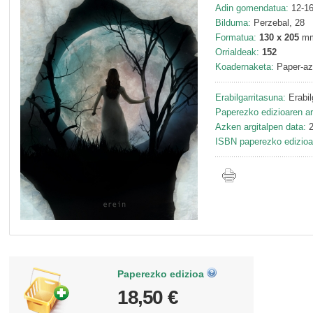
Adin gomendatua:
12-16
Bilduma:
Perzebal, 28
Formatua:
130 x 205
m
Orrialdeak:
152
Koadernaketa:
Paper-az
Erabilgarritasuna:
Erabil
Paperezko edizioaren ar
Azken argitalpen data:
2
ISBN paperezko edizioa
Paperezko edizioa
18,50 €