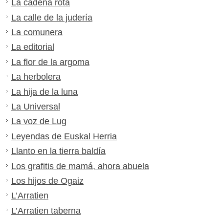
La cadena rota
La calle de la judería
La comunera
La editorial
La flor de la argoma
La herbolera
La hija de la luna
La Universal
La voz de Lug
Leyendas de Euskal Herria
Llanto en la tierra baldía
Los grafitis de mamá, ahora abuela
Los hijos de Ogaiz
L’Arratien
L’Arratien taberna