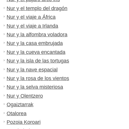
Nur y el templo del dragón
Nur y el viaje a África
Nur y el viaje a Irlanda
Nur y la alfombra voladora
Nur y la casa embrujada
Nur y la cueva encantada
Nur y la isla de las tortugas
Nur y la nave espacial
Nur y la rosa de los vientos
Nur y la selva misteriosa
Nur y Olentzero
Ogaiztarrak
Otalorea
Pozoia Koroari