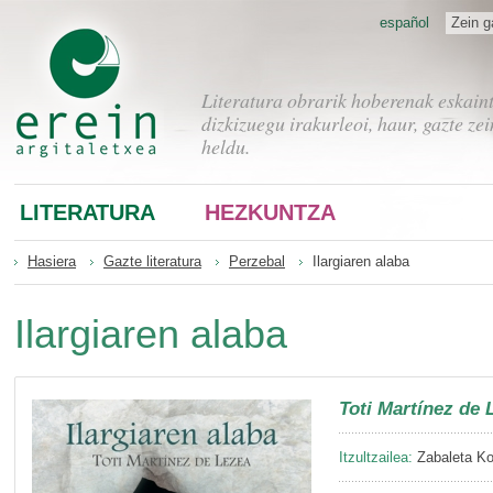
español
Zein g
Literatura obrarik hoberenak eskain
dizkizuegu irakurleoi, haur, gazte zei
heldu.
LITERATURA
HEZKUNTZA
Hasiera
Gazte literatura
Perzebal
Ilargiaren alaba
Ilargiaren alaba
Toti Martínez de 
Itzultzailea:
Zabaleta Kor