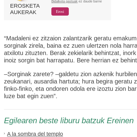
Bidalketa gastuak
ez daude barne
EROSKETA
AUKERAK
“Madaleni ez zitzaion zalantzarik geratu emakum
sorginak zirela, baina ez zuen ulertzen nola harr
atxilotu zituzten. Berak zekielarik behintzat, inor
inoiz sorgin bat harrapatu. Bere herrian ez behint
–Sorginak zarete? –galdetu zion azkenik hurbilen
zeukanari, ausardia hartuta; hura begira geratu z
finko-finko, eta ondoren odola ere izoztu zion barr
luze bat egin zuen”.
Egilearen beste liburu batzuk Ereinen
A la sombra del templo