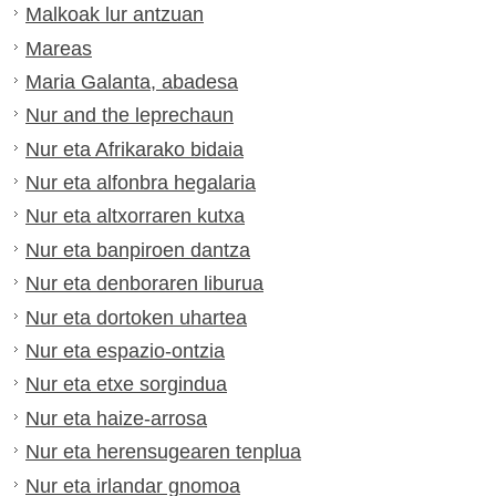
Malkoak lur antzuan
Mareas
Maria Galanta, abadesa
Nur and the leprechaun
Nur eta Afrikarako bidaia
Nur eta alfonbra hegalaria
Nur eta altxorraren kutxa
Nur eta banpiroen dantza
Nur eta denboraren liburua
Nur eta dortoken uhartea
Nur eta espazio-ontzia
Nur eta etxe sorgindua
Nur eta haize-arrosa
Nur eta herensugearen tenplua
Nur eta irlandar gnomoa