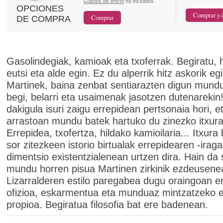
Gastos de envío
no incluidos
OPCIONES
DE COMPRA
Gasolindegiak, kamioak eta txoferrak. Begiratu, h
eutsi eta alde egin. Ez du alperrik hitz askorik eg
Martinek, baina zenbat sentiarazten digun mund
begi, belarri eta usaimenak jasotzen dutenarekin
dakigula isuri zaigu errepidean pertsonaia hori, e
arrastoan mundu batek hartuko du zinezko itxura
Errepidea, txofertza, hildako kamioilaria... Itxura
sor zitezkeen istorio birtualak errepidearen -iraga
dimentsio existentzialenean urtzen dira. Hain da
mundu horren pisua Martinen zirkinik ezdeusene
Lizarralderen estilo paregabea dugu oraingoan e
ofizioa, eskarmentua eta munduaz mintzatzeko 
propioa. Begiratua filosofia bat ere badenean.