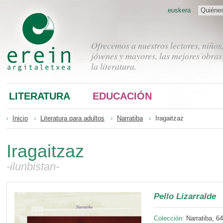
euskera
Quiéne
Ofrecemos a nuestros lectores, niños
jóvenes y mayores, las mejores obras
la literatura.
LITERATURA
EDUCACIÓN
Inicio
Literatura para adultos
Narratiba
Iragaitzaz
Iragaitzaz
-ilunbistan-
Pello Lizarralde
Colección:
Narratiba, 64