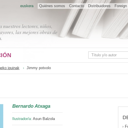
euskera
Quiénes somos
Contacto
Distribuidores
Foreign 
 nuestros lectores, niños,
ayores, las mejores obras de
a.
IÓN
neko ipuinak
Jimmy potxolo
Bernardo Atxaga
D
Ilustrador/a:
Asun Balzola
F