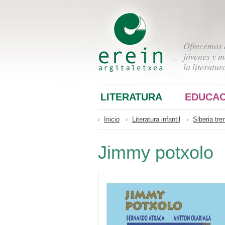
Ofrecemos a
jóvenes y m
la literatur
LITERATURA
EDUCAC
Inicio
Literatura infantil
Siberia tre
Jimmy potxolo