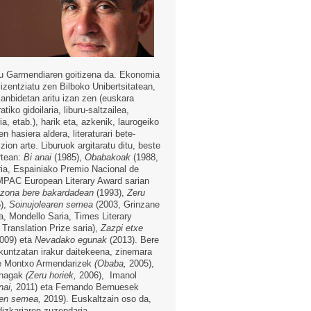
u Garmendiaren goitizena da. Ekonomia
lizentziatu zen Bilboko Unibertsitatean,
lanbidetan aritu izan zen (euskara
ratiko gidoilaria, liburu-saltzailea,
a, etab.), harik eta, azkenik, laurogeiko
 hasiera aldera, literaturari bete-
zion arte. Liburuok argitaratu ditu, beste
rtean:
Bi anai
(1985),
Obabakoak
(1988,
ia, Espainiako Premio Nacional de
IMPAC European Literary Award sarian
zona bere bakardadean
(1993),
Zeru
),
Soinujolearen semea
(2003, Grinzane
a, Mondello Saria, Times Literary
Translation Prize saria),
Zazpi etxe
009) eta
Nevadako egunak
(2013). Bere
zkuntzatan irakur daitekeena, zinemara
e Montxo Armendarizek
(Obaba,
2005),
enagak
(Zeru horiek,
2006), Imanol
nai,
2011) eta Fernando Bernuesek
ren semea,
2019). Euskaltzain oso da,
dizkariaren zuzendaria.