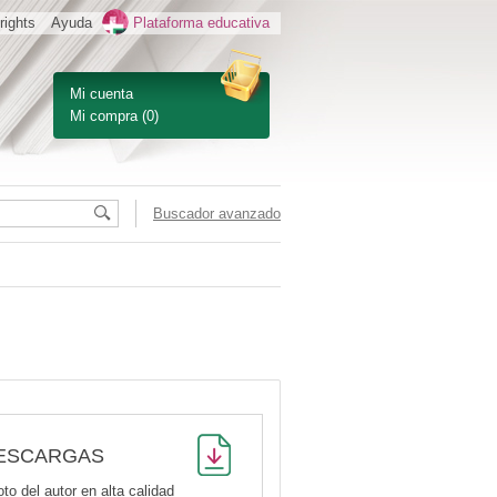
rights
Ayuda
Plataforma educativa
Mi cuenta
Mi compra
(0)
Buscador avanzado
ESCARGAS
oto del autor en alta calidad