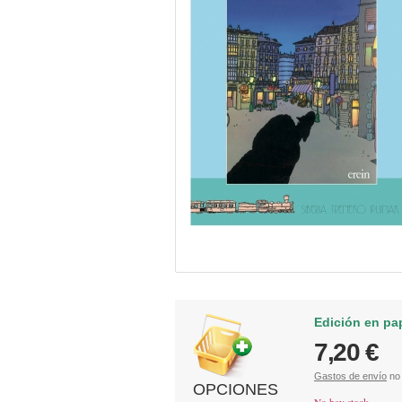
Edición en pa
7,20 €
Gastos de envío
no 
OPCIONES