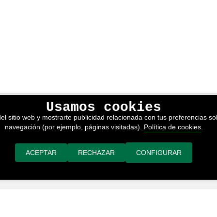
Usamos cookies
lítica de privacidad
el sitio web y mostrarte publicidad relacionada con tus preferencias sob
kies
navegación (por ejemplo, páginas visitadas).
Política de cookies
.
nerales de venta
or adimedia
ACEPTAR
RECHAZAR
CONFIGURAR