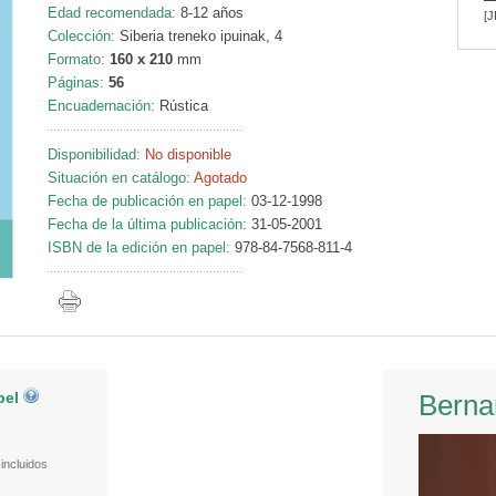
Edad recomendada:
8-12 años
[J
Colección:
Siberia treneko ipuinak, 4
Formato:
160 x 210
mm
Páginas:
56
Encuadernación:
Rústica
Disponibilidad:
No disponible
Situación en catálogo:
Agotado
Fecha de publicación en papel:
03-12-1998
Fecha de la última publicación:
31-05-2001
ISBN de la edición en papel:
978-84-7568-811-4
pel
Berna
incluidos