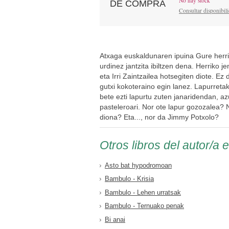
No hay stock
DE COMPRA
Consultar disponibil
Atxaga euskaldunaren ipuina Gure herri
urdinez jantzita ibiltzen dena. Herriko 
eta Irri Zaintzailea hotsegiten diote. Ez 
gutxi kokoteraino egin lanez. Lapurretak 
bete ezti lapurtu zuten janaridendan, az
pasteleroari. Nor ote lapur gozozalea? N
diona? Eta..., nor da Jimmy Potxolo?
Otros libros del autor/a 
Asto bat hypodromoan
Bambulo - Krisia
Bambulo - Lehen urratsak
Bambulo - Ternuako penak
Bi anai