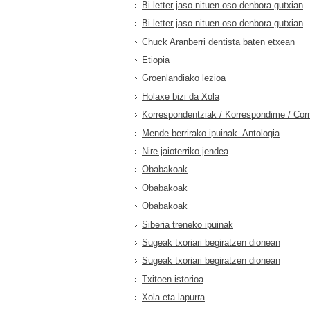
Bi letter jaso nituen oso denbora gutxian
Bi letter jaso nituen oso denbora gutxian
Chuck Aranberri dentista baten etxean
Etiopia
Groenlandiako lezioa
Holaxe bizi da Xola
Korrespondentziak / Korrespondime / Cor
Mende berrirako ipuinak. Antologia
Nire jaioterriko jendea
Obabakoak
Obabakoak
Obabakoak
Siberia treneko ipuinak
Sugeak txoriari begiratzen dionean
Sugeak txoriari begiratzen dionean
Txitoen istorioa
Xola eta lapurra