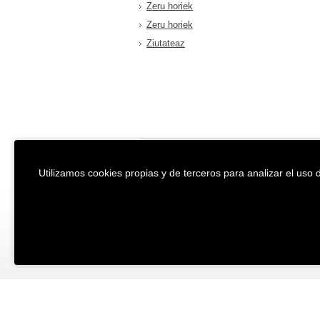
Zeru horiek
Zeru horiek
Ziutateaz
EREIN Argitaletxea
Aviso legal y po
Utilizamos cookies propias y de terceros para analizar el uso d
Tolosa etorbidea 107.
Política de Coo
20018
DONOSTIA
Condiciones ge
Tfno.:
(+34) 943 218 300
Desarrollado p
Fax:
(+34) 943 218 311
erein@erein.eus