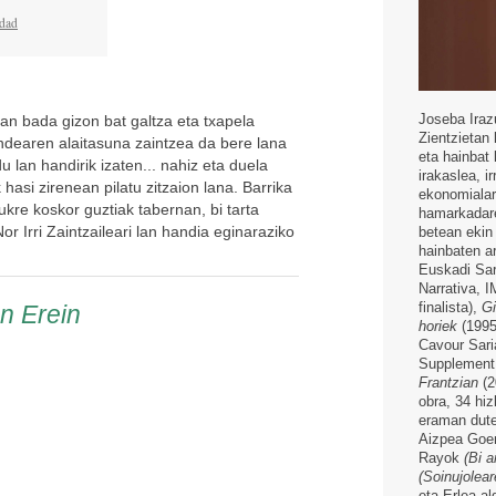
idad
Joseba Iraz
an bada gizon bat galtza eta txapela
Zientzietan 
jendearen alaitasuna zaintzea da bere lana
eta hainbat 
du lan handirik izaten... nahiz eta duela
irakaslea, ir
hasi zirenean pilatu zitzaion lana. Barrika
ekonomialari
ukre koskor guztiak tabernan, bi tarta
hamarkadaren
or Irri Zaintzaileari lan handia eginaraziko
betean ekin 
hainbaten a
Euskadi Sar
Narrativa, 
finalista),
Gi
en Erein
horiek
(1995
Cavour Sari
Supplement 
Frantzian
(2
obra, 34 hi
eraman dut
Aizpea Go
Rayok
(Bi a
(Soinujolea
eta Erlea al