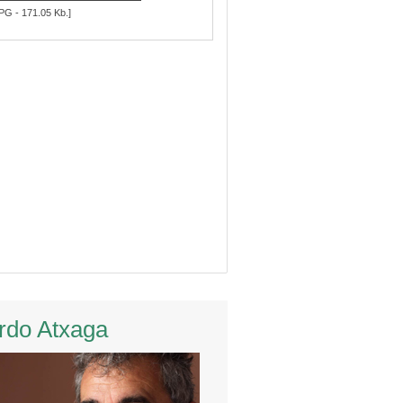
PG - 171.05 Kb.]
rdo Atxaga