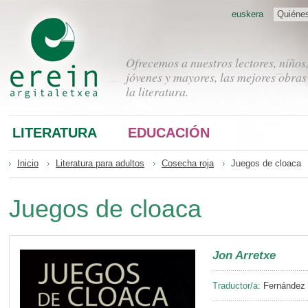
euskera
Quiéne
Ofrecemos a nuestros lectores, niños
jóvenes y mayores, las mejores obras
la literatura.
LITERATURA
EDUCACIÓN
Inicio
Literatura para adultos
Cosecha roja
Juegos de cloaca
Juegos de cloaca
Jon Arretxe
Traductor/a:
Fernández B