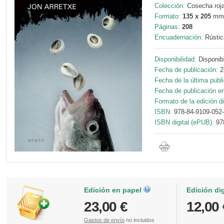
Colección:
Cosecha roja
Formato:
135 x 205
mm
Páginas:
208
Encuadernación:
Rústic
Disponibilidad:
Disponib
Fecha de publicación:
2
Fecha de la última publ
Fecha de publicación en 
Formato de la edición di
ISBN:
978-84-9109-052
ISBN digital (ePUB):
97
Edición en papel
Edición di
23,00 €
12,00 
Gastos de envío
no incluidos