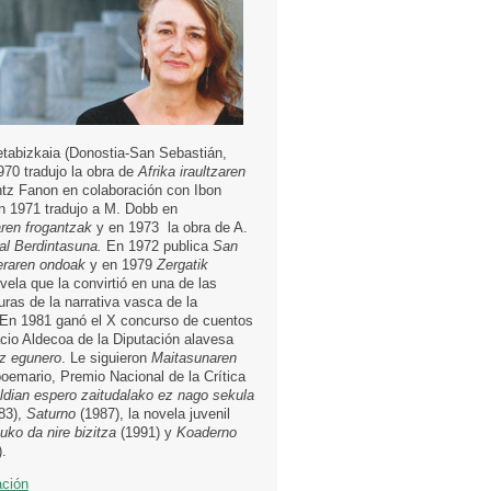
etabizkaia (Donostia-San Sebastián,
970 tradujo la obra de
Afrika iraultzaren
ntz Fanon en colaboración con Ibon
n 1971 tradujo a M. Dobb en
ren frogantzak
y en 1973 la obra de A.
l Berdintasuna.
En 1972 publica
San
eraren ondoak
y en 1979
Zergatik
ovela que la convirtió en una de las
uras de la narrativa vasca de la
 En 1981 ganó el X concurso de cuentos
cio Aldecoa de la Diputación alavesa
z egunero
. Le siguieron
Maitasunaren
poemario, Premio Nacional de la Crítica
ldian espero zaitudalako ez nago sekula
83),
Saturno
(1987), la novela juvenil
uko da nire bizitza
(1991) y
Koaderno
.
ación