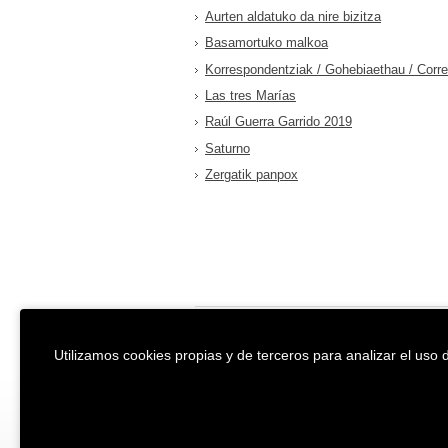
Aurten aldatuko da nire bizitza
Basamortuko malkoa
Korrespondentziak / Gohebiaethau / Corr
Las tres Marías
Raúl Guerra Garrido 2019
Saturno
Zergatik panpox
EREIN Argitaletxea
Aviso legal y po
Utilizamos cookies propias y de terceros para analizar el uso d
Tolosa etorbidea 107.
Política de Coo
20018
DONOSTIA
Condiciones ge
Tfno.:
(+34) 943 218 300
Desarrollado p
Fax:
(+34) 943 218 311
erein@erein.eus