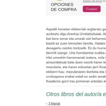
Gastos de envío
no 
OPCIONES
DE COMPRA
Aspaldi honetan eleberriak argitaratu 
aurkeztu digu Arantxa Urretabizkaiak. Ar
bat bere senar eta umeak utzi beharrean
baizik ez zuen bereizten familia. Halak
desagertu zaizkio bizitzatik. Ez du hur
berririk izango. Une horretantxe irudik
iritsi umeekin harremanak izatera, nola
amaordekoak bete duen osorik haren lek
mezularia, eta haren eskuetan jarri Koa
eleberri hau: mezulariaren ikerketa et
oroitzapena erabat estali ez zedin amak 
Koaderno gorri hau primeran antolatu et
Otros libros del autor/a 
3 Mariak