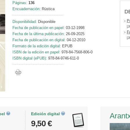
Páginas:
136
Encuadernación:
Rústica
D
P
Disponibilidad:
Disponible
[J
Fecha de publicación en papel:
03-12-1998
F
Fecha de la última publicación:
26-09-2025
[J
Fecha de publicación en digital:
04-12-2010
Formato de la edición digital:
EPUB
ISBN de la edición en papel:
978-84-7568-806-0
ISBN digital (ePUB):
978-84-9746-611-0
pel
Edición digital
Arant
9,50 €