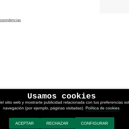
espondencias
Usamos cookies
lítica de privacidad
el sitio web y mostrarte publicidad relacionada con tus preferencias sob
kies
navegación (por ejemplo, páginas visitadas).
Política de cookies
.
nerales de venta
or adimedia
ACEPTAR
RECHAZAR
CONFIGURAR