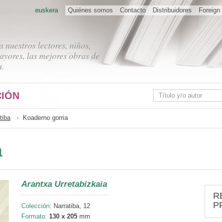
euskera
Quiénes somos
Contacto
Distribuidores
Foreign 
 nuestros lectores, niños,
ayores, las mejores obras de
a.
IÓN
tiba
Koaderno gorria
a
Arantxa Urretabizkaia
R
P
Colección:
Narratiba, 12
Formato:
130 x 205
mm