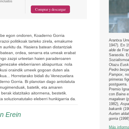
incluidos
gabe egon ondoren, Koaderno Gorria
Arantxa Urr
razoi politikoak tarteko zirela, emakume
1947). En 1
 aurkitu da. Hasiera batean distantziak
alde
de Fra
o batean, ordea, senarra eta umeak erabat
Sarasola. E
rengo zazpi urteetan haien paraderoaren
Sozialismoa
a genezake eleberriaren abiapuntua: nola
Otazu
Euska
Pedro bezp
 ikusi oraindik umeek gogoan duten ala
Pampox
, n
ua... Horretarako bidali du Venezuelara
primeras fig
derno Gorria. Bi planotan dago antolatuta
postguerra.
a mugimenduak, batetik, eta amaren
Premio Igna
berak idatzitako aitormena, bestetik.
con
Baina e
a soluzionatutako eleberri hunkigarria da.
magalean
(
1982),
Aspa
bakarrik
(19
en Erein
Aurten aldat
gorria
(1998)
Más inform