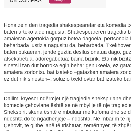
DE COMPRA
Hona zein den tragedia shakespearetar eta komedia t
baten arteko alde nagusia: Shakespeareren tragedia 
amaieran agertokia gorpuz betea dagoela, pertsonaia h
beharbada justizia nagusitu da, beharbada. Txekhove
baten bukaeran, jende guztia desilusionatua dago, guzt
atsekabetua, adoregabetua; baina bizirik. Eta nik bizi
sinetsi izan dut borroka egin behar genukeela, ez gat
amaiera zoriontsu bat izateko –gatazken amaiera zori
ez dut nik sinesten–, soluzio txekhovtar bat izateko bai
–––––––––––––––––
Dallimi kryesor ndërmjet një tragjedie shekspiriane dhe
komedie çehoviane është se në mbyllje të një tragjedie
Shekspirit skena është e mbuluar me kufoma dhe se dr
ndoshta do të ngadhënjejë – ndoshta. Në mbarim të n
Çehovit, të gjithë janë të trishtuar, zemërthyer, të zhgën