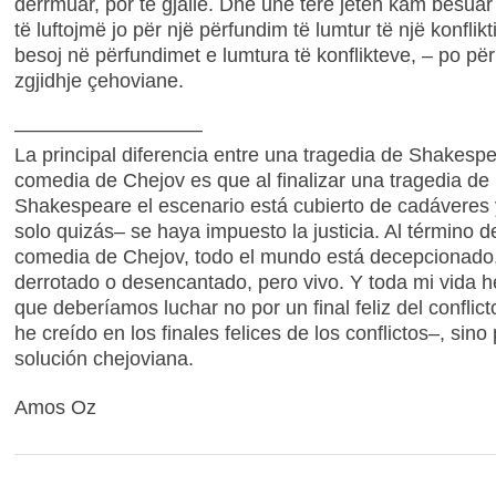
dërrmuar, por të gjallë. Dhe unë tërë jetën kam besuar
të luftojmë jo për një përfundim të lumtur të një konflikt
besoj në përfundimet e lumtura të konflikteve, – po për
zgjidhje çehoviane.
–––––––––––––––––
La principal diferencia entre una tragedia de Shakesp
comedia de Chejov es que al finalizar una tragedia de
Shakespeare el escenario está cubierto de cadáveres 
solo quizás– se haya impuesto la justicia. Al término 
comedia de Chejov, todo el mundo está decepcionado, 
derrotado o desencantado, pero vivo. Y toda mi vida 
que deberíamos luchar no por un final feliz del conflic
he creído en los finales felices de los conflictos–, sino
solución chejoviana.
Amos Oz