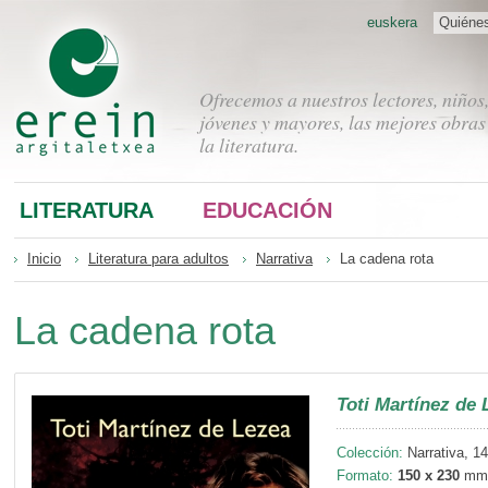
euskera
Quiéne
Ofrecemos a nuestros lectores, niños
jóvenes y mayores, las mejores obras
la literatura.
LITERATURA
EDUCACIÓN
Inicio
Literatura para adultos
Narrativa
La cadena rota
La cadena rota
Toti Martínez de 
Colección:
Narrativa, 14
Formato:
150 x 230
mm