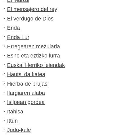
El Maizal
El mensajero del rey
El verdugo de Dios
Enda
Enda Lur
Erregearen mezularia
Esne eta eztizko lurra
Euskal Herriko leiendak
Hautsi da katea
Hierba de brujas
Ilargiaren alaba
Isilpean gordea
Itahisa
Ittun
Judu-kale