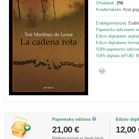
Orrialdeak:
256
Koadernaketa:
Azal gog
Erabilgarritasuna:
Erabil
Paperezko edizioaren ar
Edizio digitalaren argita
Edizio digitalaren forma
ISBN paperezko edizioa
ISBN digitala (ePUB):
9
Paperezko edizioa
Edizio digi
21,00 €
12,00 
Bidalketa gastuak
ez daude barne