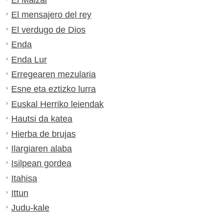
El Maizal
El mensajero del rey
El verdugo de Dios
Enda
Enda Lur
Erregearen mezularia
Esne eta eztizko lurra
Euskal Herriko leiendak
Hautsi da katea
Hierba de brujas
Ilargiaren alaba
Isilpean gordea
Itahisa
Ittun
Judu-kale