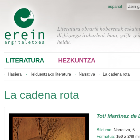
español
Zein g
Literatura obrarik hoberenak eskain
dizkizuegu irakurleoi, haur, gazte zei
heldu.
LITERATURA
HEZKUNTZA
Hasiera
Helduentzako literatura
Narrativa
La cadena rota
La cadena rota
Toti Martínez de 
Bilduma:
Narrativa, 5
Formatua:
160 x 240
m