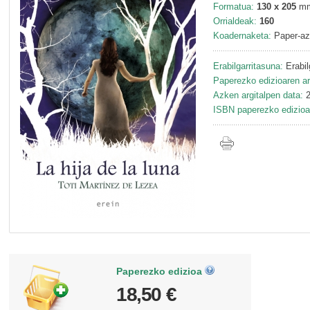
Formatua:
130 x 205
m
Orrialdeak:
160
Koadernaketa:
Paper-az
Erabilgarritasuna:
Erabil
Paperezko edizioaren ar
Azken argitalpen data:
2
ISBN paperezko edizioa
Paperezko edizioa
18,50 €