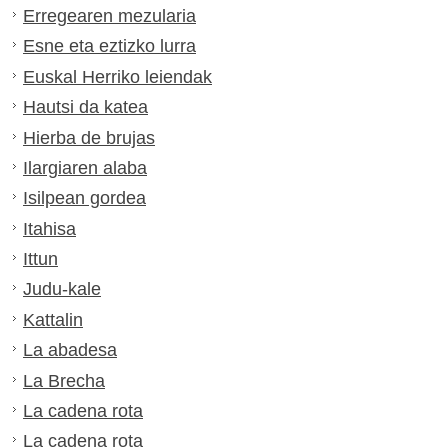
Erregearen mezularia
Esne eta eztizko lurra
Euskal Herriko leiendak
Hautsi da katea
Hierba de brujas
Ilargiaren alaba
Isilpean gordea
Itahisa
Ittun
Judu-kale
Kattalin
La abadesa
La Brecha
La cadena rota
La cadena rota