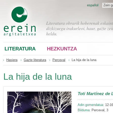
español
Zein g
Literatura obrarik hoberenak eskain
dizkizuegu irakurleoi, haur, gazte zei
heldu.
LITERATURA
HEZKUNTZA
Hasiera
Gazte literatura
Perceval
La hija de la luna
La hija de la luna
Toti Martínez de 
Adin gomendatua:
12-16
Bilduma:
Perceval, 3