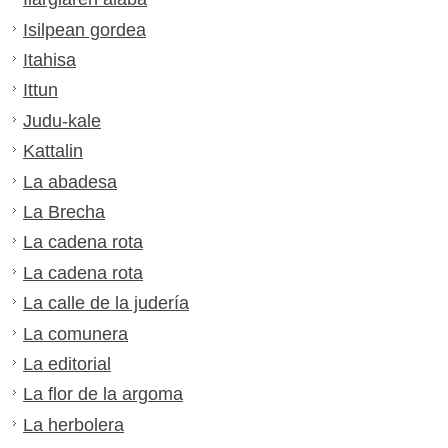
Isilpean gordea
Itahisa
Ittun
Judu-kale
Kattalin
La abadesa
La Brecha
La cadena rota
La cadena rota
La calle de la judería
La comunera
La editorial
La flor de la argoma
La herbolera