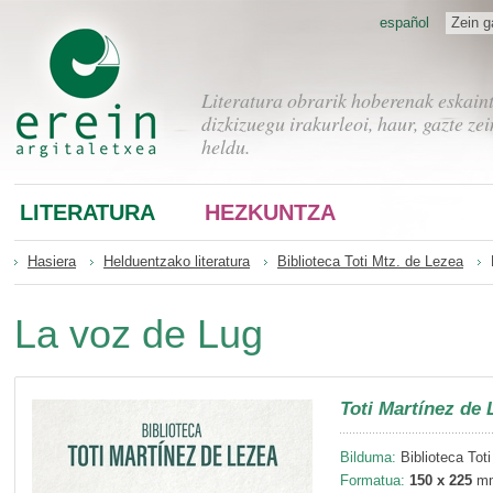
español
Zein g
Literatura obrarik hoberenak eskain
dizkizuegu irakurleoi, haur, gazte zei
heldu.
LITERATURA
HEZKUNTZA
Hasiera
Helduentzako literatura
Biblioteca Toti Mtz. de Lezea
La voz de Lug
Toti Martínez de 
Bilduma:
Biblioteca Tot
Formatua:
150 x 225
m