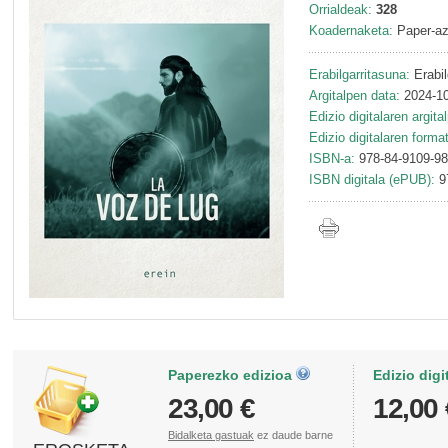
Orrialdeak:
328
Koadernaketa:
Paper-az
Erabilgarritasuna:
Erabil
Argitalpen data:
2024-10
Edizio digitalaren argita
Edizio digitalaren forma
ISBN-a:
978-84-9109-98
ISBN digitala (ePUB):
9
Paperezko edizioa
Edizio digi
23,00 €
12,00 
Bidalketa gastuak
ez daude barne