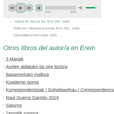
00:00
00:00
Cadena Ser. Hoy por hoy. 30-11-2011
(
mp3
)
Onda Cero. Gipuzkoa en la onda. 30-11-2011.
(
mp3
)
Cuña emitida en Herri irratia
(
mp3
)
Otros libros del autor/a en Erein
3 Mariak
Aurten aldatuko da nire bizitza
Basamortuko malkoa
Koaderno gorria
Korrespondentziak / Gohebiaethau / Correspondenci
Raúl Guerra Garrido 2019
Saturno
Zergatik panpox